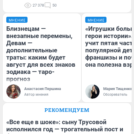
27 378
50
МНЕНИЕ
МНЕНИЕ
Близнецам —
«Игрушки больш
внезапные перемены,
герои истории».
Девам —
учит пятая част
дополнительные
популярной дет
траты: каким будет
франшизы и по
август для всех знаков
она полезна вз
зодиака — таро-
прогноз
Анастасия Першина
Мария Тищенко
Автор мнения
Обозреватель
РЕКОМЕНДУЕМ
«Все еще в шоке»: сыну Трусовой
исполнился год — трогательный пост и