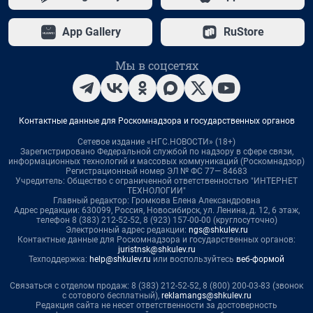
App Gallery
RuStore
Мы в соцсетях
Контактные данные для Роскомнадзора и государственных органов
Сетевое издание «НГС.НОВОСТИ» (18+)
Зарегистрировано Федеральной службой по надзору в сфере связи,
информационных технологий и массовых коммуникаций (Роскомнадзор)
Регистрационный номер ЭЛ № ФС 77— 84683
Учредитель: Общество с ограниченной ответственностью "ИНТЕРНЕТ
ТЕХНОЛОГИИ"
Главный редактор: Громкова Елена Александровна
Адрес редакции: 630099, Россия, Новосибирск, ул. Ленина, д. 12, 6 этаж,
телефон 8 (383) 212-52-52, 8 (923) 157-00-00 (круглосуточно)
Электронный адрес редакции:
ngs@shkulev.ru
Контактные данные для Роскомнадзора и государственных органов:
juristnsk@shkulev.ru
Техподдержка:
help@shkulev.ru
или воспользуйтесь
веб-формой
Связаться с отделом продаж: 8 (383) 212-52-52, 8 (800) 200-03-83 (звонок
с сотового бесплатный),
reklamangs@shkulev.ru
Редакция сайта не несет ответственности за достоверность