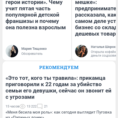
герои истории». Чему
мешке»:
учит пятая часть
предпринимате
популярной детской
рассказала, как
франшизы и почему
самом деле уст
она полезна взрослым
бизнес со скла
дешевых товар
Наталья Шорохо
Мария Тищенко
Открыла кофейну
Обозреватель
деньги соцразви
РЕКОМЕНДУЕМ
«Это тот, кого ты травила»: прикамца
приговорили к 22 годам за убийство
семьи его девушки, сейчас он звонит ей
с угрозами
15 часов
13 222
21
«Меня бесила моя роль»: как сегодня выглядит Пуговка
из «Папиных дочек»