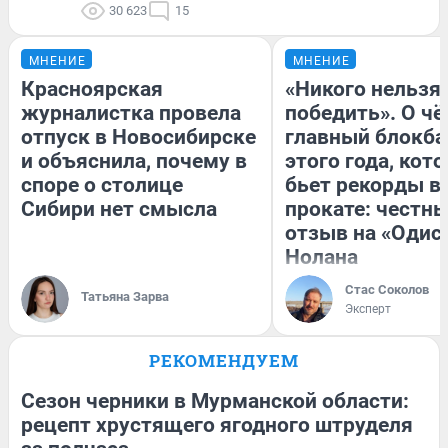
30 623
15
МНЕНИЕ
МНЕНИЕ
Красноярская
«Никого нельзя
журналистка провела
победить». О ч
отпуск в Новосибирске
главный блокба
и объяснила, почему в
этого года, кот
споре о столице
бьет рекорды в
Сибири нет смысла
прокате: честн
отзыв на «Одис
Нолана
Стас Соколов
Татьяна Зарва
Эксперт
РЕКОМЕНДУЕМ
Сезон черники в Мурманской области:
рецепт хрустящего ягодного штруделя