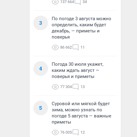
137 664
34
По погоде 3 августа можно
3
определить, каким будет
декабрь, — приметы и
поверья
86 662
11
Погода 30 июля укажет,
4
каким ждать август —
поверья и приметы
77 304
13
Суровой или мягкой будет
5
зима, можно узнать по
погоде 5 августа — важные
приметы
76 005
12