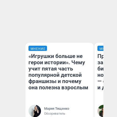
МНЕНИЕ
МНЕНИЕ
«Игрушки больше не
Продаш
герои истории». Чему
заплат
учит пятая часть
бизнес
популярной детской
новый 
франшизы и почему
— он к
она полезна взрослым
и даже
Мария Тищенко
Ан
Обозреватель