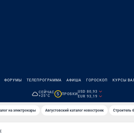
ФОРУМЫ
ТЕЛЕПРОГРАММА
АФИША
ГОРОСКОП
КУРСЫ ВА
USD 80,93
СЕЙЧАС
5
ПРОБКИ
+25°C
EUR 93,19
алог на электрокары
Августовский каталог новостроек
Строитель б
Е