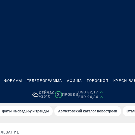
ФОРУМЫ
ТЕЛЕПРОГРАММА
АФИША
ГОРОСКОП
КУРСЫ ВА
USD 82,17
СЕЙЧАС
2
ПРОБКИ
+25°C
EUR 94,84
Траты на свадьбу и тренды
Августовский каталог новостроек
Стал
ОЛЕВАНИЕ