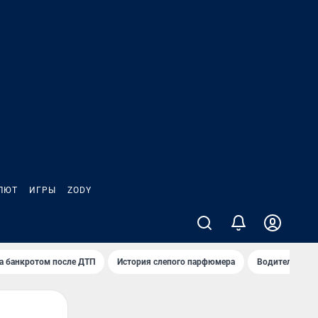
ЛЮТ
ИГРЫ
ZODY
а банкротом после ДТП
История слепого парфюмера
Водители пер