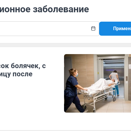
ционное заболевание
Примен
сок болячек, с
ицу после