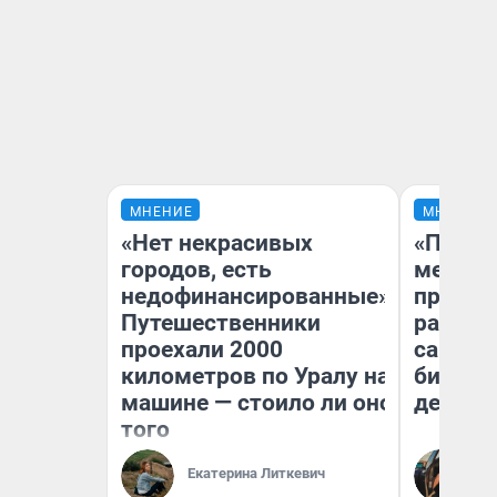
МНЕНИЕ
МНЕНИЕ
«Нет некрасивых
«Покуп
городов, есть
мешке»
недофинансированные».
предпр
Путешественники
рассказ
проехали 2000
самом 
километров по Уралу на
бизнес
машине — стоило ли оно
дешевы
того
На
Екатерина Литкевич
От
де