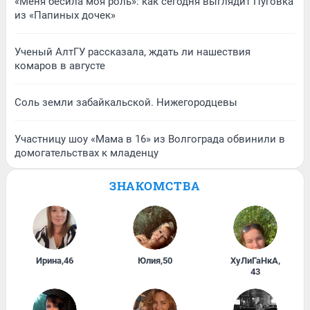
«Меня бесила моя роль»: как сегодня выглядит Пуговка
из «Папиных дочек»
Ученый АлтГУ рассказала, ждать ли нашествия
комаров в августе
Соль земли забайкальской. Нижегородцевы
Участницу шоу «Мама в 16» из Волгограда обвинили в
домогательствах к младенцу
ЗНАКОМСТВА
Ирина
,
46
Юлия
,
50
ХуЛиГаНкА
,
43