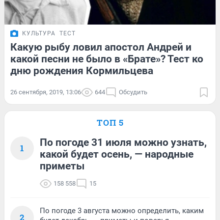
КУЛЬТУРА
ТЕСТ
Какую рыбу ловил апостол Андрей и
какой песни не было в «Брате»? Тест ко
дню рождения Кормильцева
26 сентября, 2019, 13:06
644
Обсудить
ТОП 5
По погоде 31 июля можно узнать,
1
какой будет осень, — народные
приметы
158 558
15
По погоде 3 августа можно определить, каким
2