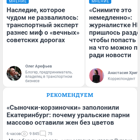
МНЕНИЕ
МНЕНИЕ
Наследие, которое
«Снимите это
чудом не развалилось:
немедленно»:
транспортный эксперт
журналистке Н
разнес миф о «вечных»
пришлось разде
советских дорогах
чтобы попасть в
на что можно п
ради новости
Олег Арефьев
Блогер, предприниматель,
Анастасия Хрип
владелец в транспортном
Корреспондент
бизнесе
РЕКОМЕНДУЕМ
«Сыночки-корзиночки» заполонили
Екатеринбург: почему уральские парни
массово оставили жен без цветов
6 часов
9 845
75