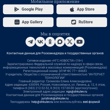
Мобильное приложение
Google Play
App Store
App Gallery
RuStore
Мы в соцсетях
Контактные данные для Роскомнадзора и государственных органов
Сетевое издание «НГС.НОВОСТИ» (18+)
Зарегистрировано Федеральной службой по надзору в сфере связи,
информационных технологий и массовых коммуникаций (Роскомнадзор)
Регистрационный номер ЭЛ № ФС 77— 84683
Учредитель: Общество с ограниченной ответственностью "ИНТЕРНЕТ
ТЕХНОЛОГИИ"
Главный редактор: Громкова Елена Александровна
Адрес редакции: 630099, Россия, Новосибирск, ул. Ленина, д. 12, 6 этаж,
телефон 8 (383) 212-52-52, 8 (923) 157-00-00 (круглосуточно)
Электронный адрес редакции:
ngs@shkulev.ru
Контактные данные для Роскомнадзора и государственных органов:
juristnsk@shkulev.ru
Техподдержка:
help@shkulev.ru
или воспользуйтесь
веб-формой