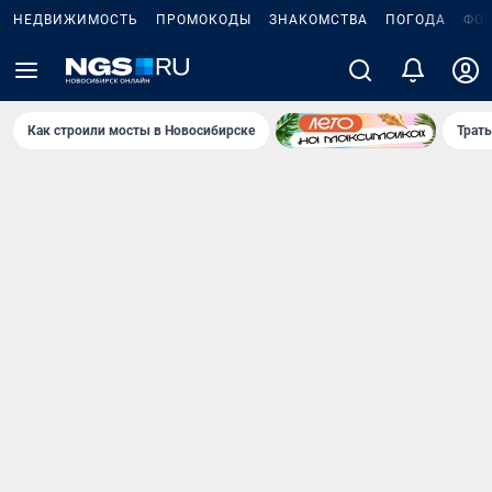
НЕДВИЖИМОСТЬ
ПРОМОКОДЫ
ЗНАКОМСТВА
ПОГОДА
ФО
Как строили мосты в Новосибирске
Траты