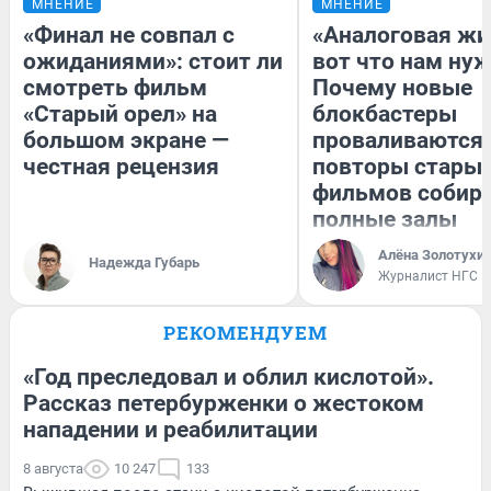
МНЕНИЕ
МНЕНИЕ
«Финал не совпал с
«Аналоговая жи
ожиданиями»: стоит ли
вот что нам нуж
смотреть фильм
Почему новые
«Старый орел» на
блокбастеры
большом экране —
проваливаются,
честная рецензия
повторы стары
фильмов собир
полные залы
Алёна Золотухи
Надежда Губарь
Журналист НГС
РЕКОМЕНДУЕМ
«Год преследовал и облил кислотой».
Рассказ петербурженки о жестоком
нападении и реабилитации
8 августа
10 247
133