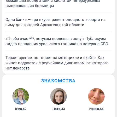
Выжившая после атаки с кислотой петербурженка
выписалась из больницы
Одна банка — три вкуса: рецепт овощного ассорти на
зиму для жителей Архангельской области
«Я тебя счас ***, петухом поедешь в зону!» Публикуем
видео нападения уральского гопника на ветерана СВО
Теряет зрение, но гоняет на мотоцикле и скейте. Как
живет подросток с редчайшим диагнозом, от которого
нет лекарств
ЗНАКОМСТВА
Irina
,
40
Ната
,
43
Ирина
,
44