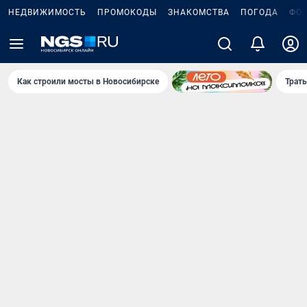
НЕДВИЖИМОСТЬ
ПРОМОКОДЫ
ЗНАКОМСТВА
ПОГОДА
ФО
Как строили мосты в Новосибирске
Траты