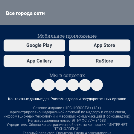
Все города сети
Мобильное приложение
Google Play
App Store
App Gallery
RuStore
Мы в соцсетях
Контактные данные для Роскомнадзора и государственных органов
Сетевое издание «НГС.НОВОСТИ» (18+)
Зарегистрировано Федеральной службой по надзору в сфере связи,
информационных технологий и массовых коммуникаций (Роскомнадзор)
Регистрационный номер ЭЛ № ФС 77— 84683
Учредитель: Общество с ограниченной ответственностью "ИНТЕРНЕТ
ТЕХНОЛОГИИ"
Главный редактор: Громкова Елена Александровна