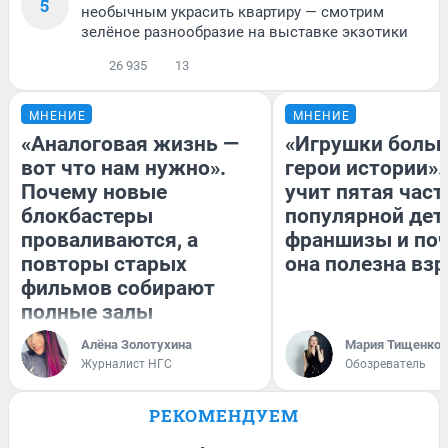
5
необычным украсить квартиру — смотрим
зелёное разнообразие на выставке экзотики
26 935
13
МНЕНИЕ
МНЕНИЕ
«Аналоговая жизнь —
«Игрушки больш
вот что нам нужно».
герои истории».
Почему новые
учит пятая част
блокбастеры
популярной дет
проваливаются, а
франшизы и по
повторы старых
она полезна вз
фильмов собирают
полные залы
Алёна Золотухина
Мария Тищенко
Журналист НГС
Обозреватель
РЕКОМЕНДУЕМ