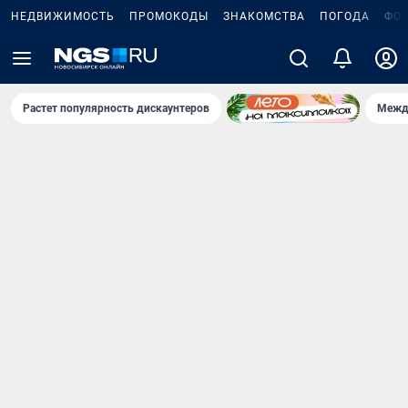
НЕДВИЖИМОСТЬ
ПРОМОКОДЫ
ЗНАКОМСТВА
ПОГОДА
ФО
Растет популярность дискаунтеров
Межд