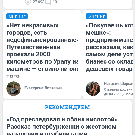
27 092
13
МНЕНИЕ
МНЕНИЕ
«Нет некрасивых
«Покупаешь кот
городов, есть
мешке»:
недофинансированные».
предпринимате
Путешественники
рассказала, как
проехали 2000
самом деле уст
километров по Уралу на
бизнес со скла
машине — стоило ли оно
дешевых товар
того
Наталья Шорохо
Екатерина Литкевич
Открыла кофейну
деньги соцразви
РЕКОМЕНДУЕМ
«Год преследовал и облил кислотой».
Рассказ петербурженки о жестоком
нападении и реабилитации