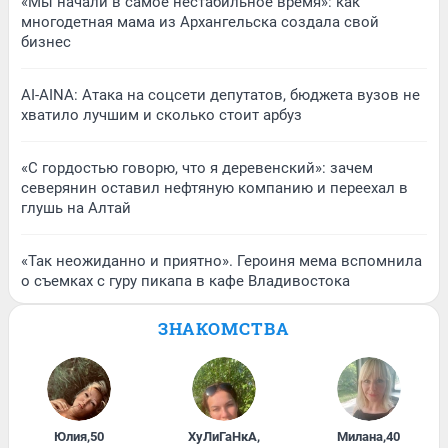
«Мы начали в самое нестабильное время»: как
многодетная мама из Архангельска создала свой
бизнес
AI-AINA: Атака на соцсети депутатов, бюджета вузов не
хватило лучшим и сколько стоит арбуз
«С гордостью говорю, что я деревенский»: зачем
северянин оставил нефтяную компанию и переехал в
глушь на Алтай
«Так неожиданно и приятно». Героиня мема вспомнила
о съемках с гуру пикапа в кафе Владивостока
ЗНАКОМСТВА
Юлия
,
50
ХуЛиГаНкА
,
Милана
,
40