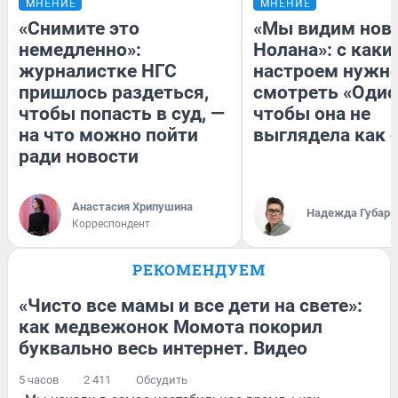
МНЕНИЕ
МНЕНИЕ
«Снимите это
«Мы видим нов
немедленно»:
Нолана»: с каки
журналистке НГС
настроем нужн
пришлось раздеться,
смотреть «Одис
чтобы попасть в суд, —
чтобы она не
на что можно пойти
выглядела как 
ради новости
Анастасия Хрипушина
Надежда Губарь
Корреспондент
РЕКОМЕНДУЕМ
«Чисто все мамы и все дети на свете»:
как медвежонок Момота покорил
буквально весь интернет. Видео
5 часов
2 411
Обсудить