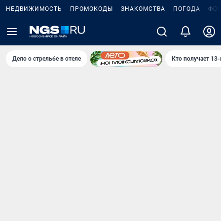
НЕДВИЖИМОСТЬ
ПРОМОКОДЫ
ЗНАКОМСТВА
ПОГОДА
ФО
Дело о стрельбе в отеле
Кто получает 13-