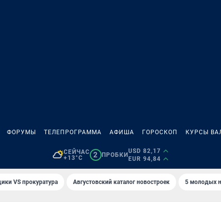
ФОРУМЫ
ТЕЛЕПРОГРАММА
АФИША
ГОРОСКОП
КУРСЫ ВА
USD 82,17
СЕЙЧАС
2
ПРОБКИ
+13°C
EUR 94,84
ики VS прокуратура
Августовский каталог новостроек
5 молодых н