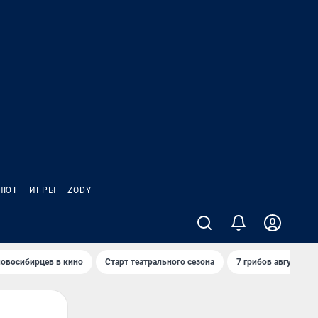
ЛЮТ
ИГРЫ
ZODY
овосибирцев в кино
Старт театрального сезона
7 грибов августа