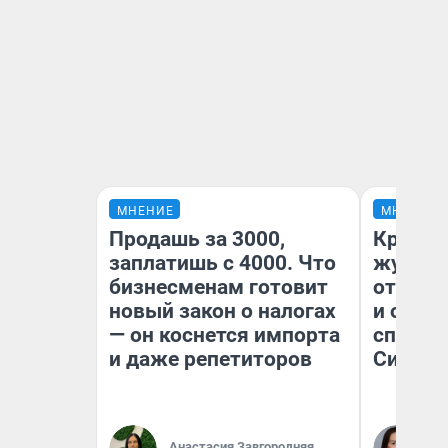
МНЕНИЕ
МНЕНИЕ
Продашь за 3000,
Красно
заплатишь с 4000. Что
журнал
бизнесменам готовит
отпуск
новый закон о налогах
и объя
— он коснется импорта
споре 
и даже репетиторов
Сибири
Анастасия Завгородняя
Та