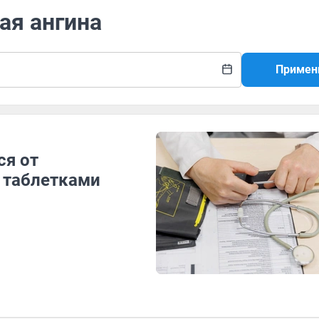
ая ангина
Примен
ся от
 таблетками