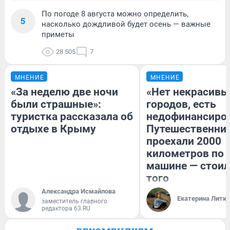
По погоде 8 августа можно определить,
5
насколько дождливой будет осень — важные
приметы
28 505
7
МНЕНИЕ
МНЕНИЕ
«За неделю две ночи
«Нет некрасивы
были страшные»:
городов, есть
туристка рассказала об
недофинансиро
отдыхе в Крыму
Путешественни
проехали 2000
километров по 
машине — стоил
того
Александра Исмайлова
Екатерина Литк
заместитель главного
редактора 63.RU