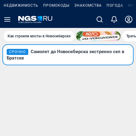
НЕДВИЖИМОСТЬ
ПРОМОКОДЫ
ЗНАКОМСТВА
ПОГОДА
ФО
Как строили мосты в Новосибирске
Траты
Самолет до Новосибирска экстренно сел в
СРОЧНО
Братске