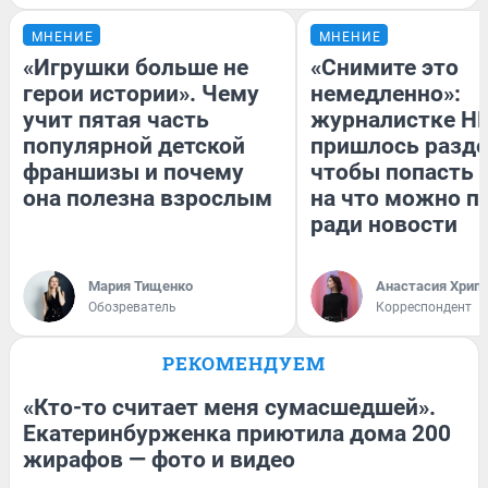
МНЕНИЕ
МНЕНИЕ
«Игрушки больше не
«Снимите это
герои истории». Чему
немедленно»:
учит пятая часть
журналистке Н
популярной детской
пришлось разде
франшизы и почему
чтобы попасть в
она полезна взрослым
на что можно п
ради новости
Мария Тищенко
Анастасия Хрип
Обозреватель
Корреспондент
РЕКОМЕНДУЕМ
«Кто-то считает меня сумасшедшей».
Екатеринбурженка приютила дома 200
жирафов — фото и видео