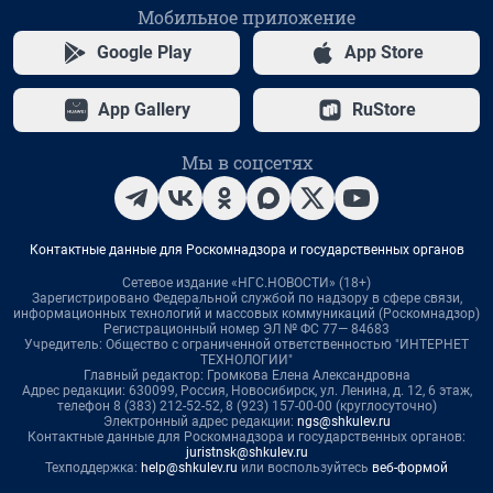
Мобильное приложение
Google Play
App Store
App Gallery
RuStore
Мы в соцсетях
Контактные данные для Роскомнадзора и государственных органов
Сетевое издание «НГС.НОВОСТИ» (18+)
Зарегистрировано Федеральной службой по надзору в сфере связи,
информационных технологий и массовых коммуникаций (Роскомнадзор)
Регистрационный номер ЭЛ № ФС 77— 84683
Учредитель: Общество с ограниченной ответственностью "ИНТЕРНЕТ
ТЕХНОЛОГИИ"
Главный редактор: Громкова Елена Александровна
Адрес редакции: 630099, Россия, Новосибирск, ул. Ленина, д. 12, 6 этаж,
телефон 8 (383) 212-52-52, 8 (923) 157-00-00 (круглосуточно)
Электронный адрес редакции:
ngs@shkulev.ru
Контактные данные для Роскомнадзора и государственных органов:
juristnsk@shkulev.ru
Техподдержка:
help@shkulev.ru
или воспользуйтесь
веб-формой