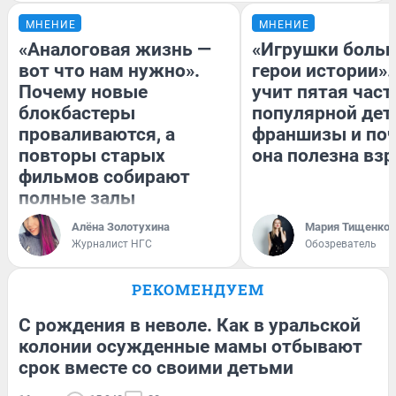
МНЕНИЕ
МНЕНИЕ
«Аналоговая жизнь —
«Игрушки больш
вот что нам нужно».
герои истории».
Почему новые
учит пятая част
блокбастеры
популярной дет
проваливаются, а
франшизы и по
повторы старых
она полезна вз
фильмов собирают
полные залы
Алёна Золотухина
Мария Тищенко
Журналист НГС
Обозреватель
РЕКОМЕНДУЕМ
С рождения в неволе. Как в уральской
колонии осужденные мамы отбывают
срок вместе со своими детьми