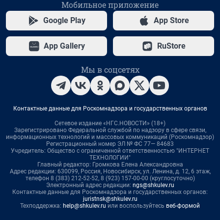
Мобильное приложение
Google Play
App Store
App Gallery
RuStore
Мы в соцсетях
Контактные данные для Роскомнадзора и государственных органов
Сетевое издание «НГС.НОВОСТИ» (18+)
Зарегистрировано Федеральной службой по надзору в сфере связи,
информационных технологий и массовых коммуникаций (Роскомнадзор)
Регистрационный номер ЭЛ № ФС 77— 84683
Учредитель: Общество с ограниченной ответственностью "ИНТЕРНЕТ
ТЕХНОЛОГИИ"
Главный редактор: Громкова Елена Александровна
Адрес редакции: 630099, Россия, Новосибирск, ул. Ленина, д. 12, 6 этаж,
телефон 8 (383) 212-52-52, 8 (923) 157-00-00 (круглосуточно)
Электронный адрес редакции:
ngs@shkulev.ru
Контактные данные для Роскомнадзора и государственных органов:
juristnsk@shkulev.ru
Техподдержка:
help@shkulev.ru
или воспользуйтесь
веб-формой