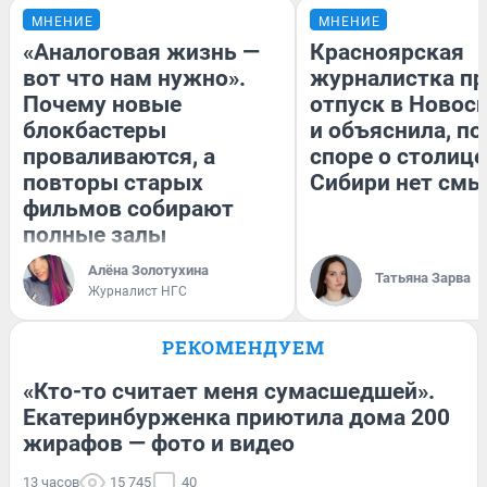
МНЕНИЕ
МНЕНИЕ
«Аналоговая жизнь —
Красноярская
вот что нам нужно».
журналистка пр
Почему новые
отпуск в Новос
блокбастеры
и объяснила, по
проваливаются, а
споре о столице
повторы старых
Сибири нет смы
фильмов собирают
полные залы
Алёна Золотухина
Татьяна Зарва
Журналист НГС
РЕКОМЕНДУЕМ
«Кто-то считает меня сумасшедшей».
Екатеринбурженка приютила дома 200
жирафов — фото и видео
13 часов
15 745
40