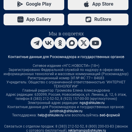
Google Play
App Store
App Gallery
RuStore
Мы в соцсетях
Контактные данные для Роскомнадзора и государственных органов
Сетевое издание «НГС.НОВОСТИ» (18+)
Зарегистрировано Федеральной службой по надзору в сфере связи,
информационных технологий и массовых коммуникаций (Роскомнадзор)
Регистрационный номер ЭЛ № ФС 77— 84683
Учредитель: Общество с ограниченной ответственностью "ИНТЕРНЕТ
ТЕХНОЛОГИИ"
Главный редактор: Громкова Елена Александровна
Адрес редакции: 630099, Россия, Новосибирск, ул. Ленина, д. 12, 6 этаж,
телефон 8 (383) 212-52-52, 8 (923) 157-00-00 (круглосуточно)
Электронный адрес редакции:
ngs@shkulev.ru
Контактные данные для Роскомнадзора и государственных органов:
juristnsk@shkulev.ru
Техподдержка:
help@shkulev.ru
или воспользуйтесь
веб-формой
Связаться с отделом продаж: 8 (383) 212-52-52, 8 (800) 200-03-83 (звонок
с сотового бесплатный),
reklamangs@shkulev.ru