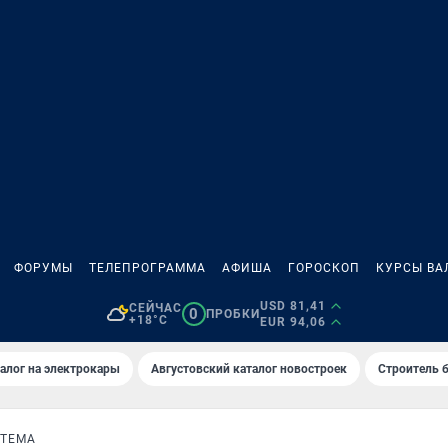
ФОРУМЫ
ТЕЛЕПРОГРАММА
АФИША
ГОРОСКОП
КУРСЫ ВА
USD 81,41
СЕЙЧАС
0
ПРОБКИ
+18°C
EUR 94,06
алог на электрокары
Августовский каталог новостроек
Строитель б
СТЕМА