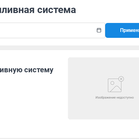
пливная система
Примен
ливную систему