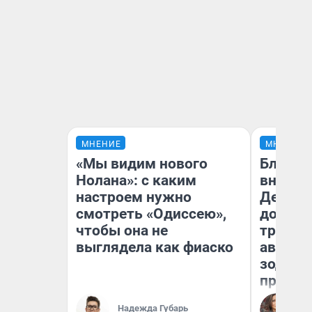
МНЕНИЕ
МНЕНИЕ
«Мы видим нового
Близне
Нолана»: с каким
внезап
настроем нужно
Девам 
смотреть «Одиссею»,
дополн
чтобы она не
траты:
выглядела как фиаско
август 
зодиак
прогно
Ан
Надежда Губарь