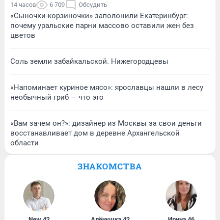
14 часов
6 709
Обсудить
«Сыночки-корзиночки» заполонили Екатеринбург:
почему уральские парни массово оставили жен без
цветов
Соль земли забайкальской. Нижегородцевы
«Напоминает куриное мясо»: ярославцы нашли в лесу
необычный гриб — что это
«Вам зачем он?»: дизайнер из Москвы за свои деньги
восстанавливает дом в деревне Архангельской
области
ЗНАКОМСТВА
New
,
42
Алёнушка
,
42
Ирина
,
46