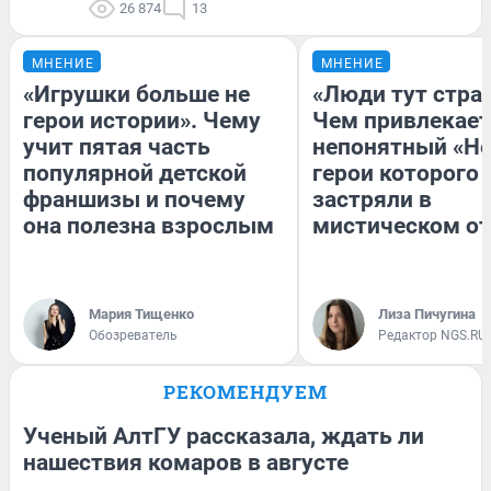
26 874
13
МНЕНИЕ
МНЕНИЕ
«Игрушки больше не
«Люди тут стра
герои истории». Чему
Чем привлекает
учит пятая часть
непонятный «Не
популярной детской
герои которого
франшизы и почему
застряли в
она полезна взрослым
мистическом от
Мария Тищенко
Лиза Пичугина
Обозреватель
Редактор NGS.RU
РЕКОМЕНДУЕМ
Ученый АлтГУ рассказала, ждать ли
нашествия комаров в августе