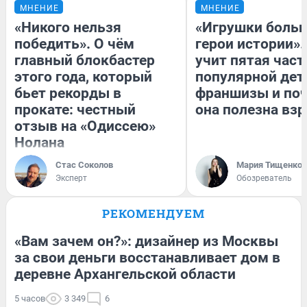
МНЕНИЕ
МНЕНИЕ
«Никого нельзя
«Игрушки больш
победить». О чём
герои истории».
главный блокбастер
учит пятая част
этого года, который
популярной дет
бьет рекорды в
франшизы и по
прокате: честный
она полезна вз
отзыв на «Одиссею»
Нолана
Стас Соколов
Мария Тищенко
Эксперт
Обозреватель
РЕКОМЕНДУЕМ
«Вам зачем он?»: дизайнер из Москвы
за свои деньги восстанавливает дом в
деревне Архангельской области
5 часов
3 349
6