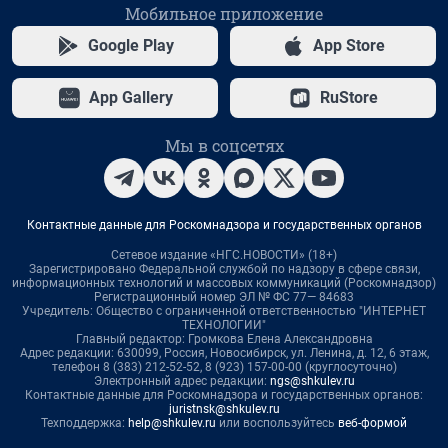
Мобильное приложение
Google Play
App Store
App Gallery
RuStore
Мы в соцсетях
Контактные данные для Роскомнадзора и государственных органов
Сетевое издание «НГС.НОВОСТИ» (18+)
Зарегистрировано Федеральной службой по надзору в сфере связи,
информационных технологий и массовых коммуникаций (Роскомнадзор)
Регистрационный номер ЭЛ № ФС 77— 84683
Учредитель: Общество с ограниченной ответственностью "ИНТЕРНЕТ
ТЕХНОЛОГИИ"
Главный редактор: Громкова Елена Александровна
Адрес редакции: 630099, Россия, Новосибирск, ул. Ленина, д. 12, 6 этаж,
телефон 8 (383) 212-52-52, 8 (923) 157-00-00 (круглосуточно)
Электронный адрес редакции:
ngs@shkulev.ru
Контактные данные для Роскомнадзора и государственных органов:
juristnsk@shkulev.ru
Техподдержка:
help@shkulev.ru
или воспользуйтесь
веб-формой