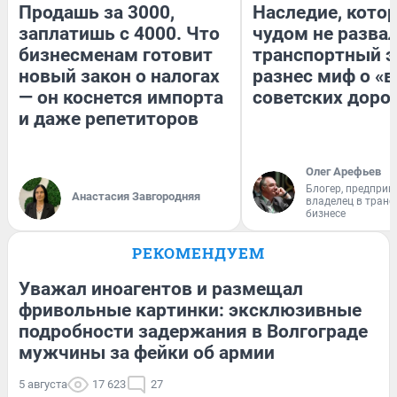
Продашь за 3000,
Наследие, кото
заплатишь с 4000. Что
чудом не разва
бизнесменам готовит
транспортный э
новый закон о налогах
разнес миф о «
— он коснется импорта
советских доро
и даже репетиторов
Олег Арефьев
Блогер, предприн
Анастасия Завгородняя
владелец в тран
бизнесе
РЕКОМЕНДУЕМ
Уважал иноагентов и размещал
фривольные картинки: эксклюзивные
подробности задержания в Волгограде
мужчины за фейки об армии
5 августа
17 623
27