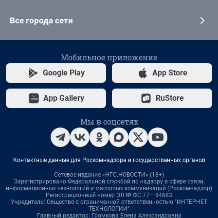
Все города сети
Мобильное приложение
Google Play
App Store
App Gallery
RuStore
Мы в соцсетях
Контактные данные для Роскомнадзора и государственных органов
Сетевое издание «НГС.НОВОСТИ» (18+)
Зарегистрировано Федеральной службой по надзору в сфере связи,
информационных технологий и массовых коммуникаций (Роскомнадзор)
Регистрационный номер ЭЛ № ФС 77— 84683
Учредитель: Общество с ограниченной ответственностью "ИНТЕРНЕТ
ТЕХНОЛОГИИ"
Главный редактор: Громкова Елена Александровна