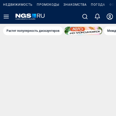
НЕДВИЖИМОСТЬ
ПРОМОКОДЫ
ЗНАКОМСТВА
ПОГОДА
ФО
Растет популярность дискаунтеров
Межд