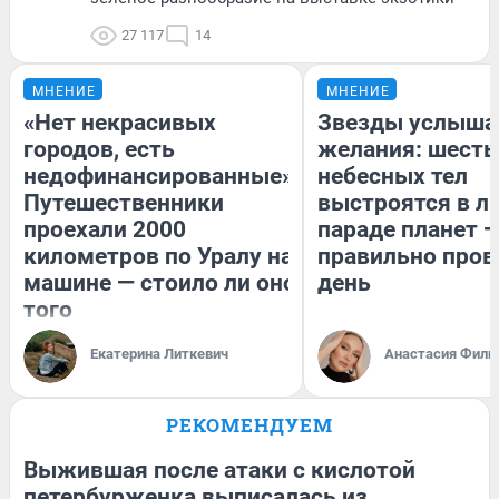
27 117
14
МНЕНИЕ
МНЕНИЕ
«Нет некрасивых
Звезды услыша
городов, есть
желания: шесть
недофинансированные».
небесных тел
Путешественники
выстроятся в л
проехали 2000
параде планет —
километров по Уралу на
правильно пров
машине — стоило ли оно
день
того
Екатерина Литкевич
Анастасия Фили
РЕКОМЕНДУЕМ
Выжившая после атаки с кислотой
петербурженка выписалась из