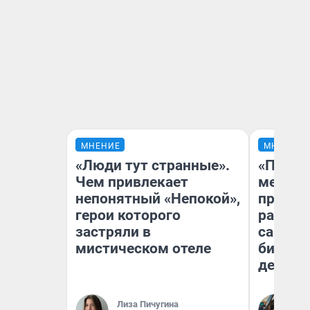
МНЕНИЕ
МНЕНИЕ
«Люди тут странные».
«Покуп
Чем привлекает
мешке»
непонятный «Непокой»,
предпр
герои которого
рассказ
застряли в
самом 
мистическом отеле
бизнес
дешевы
На
Лиза Пичугина