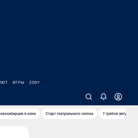
ЛЮТ
ИГРЫ
ZODY
овосибирцев в кино
Старт театрального сезона
7 грибов августа