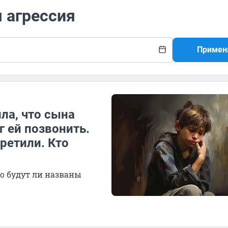
я агрессия
Примен
ла, что сына
г ей позвонить.
ретили. Кто
о будут ли названы