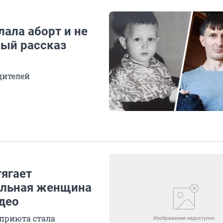
лала аборт и не
ный рассказ
дителей
тягает
ильная женщина
део
 приюта стала