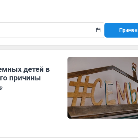
Примен
мных детей в
ого причины
ей