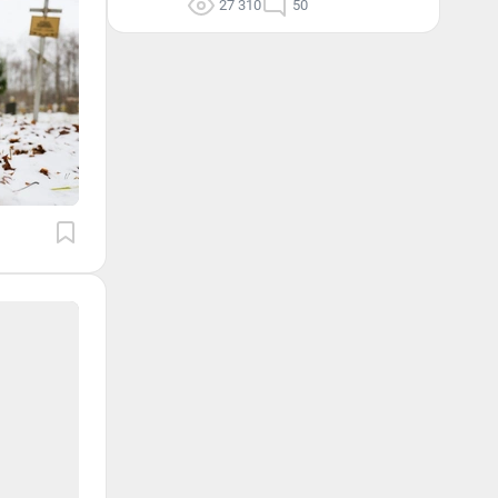
27 310
50