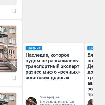
МНЕНИЕ
МНЕНИЕ
Наследие, которое
Близне
чудом не развалилось:
внезап
транспортный эксперт
Девам 
разнес миф о «вечных»
дополн
советских дорогах
траты:
август 
зодиак
прогно
Олег Арефьев
Блогер, предприниматель,
Ан