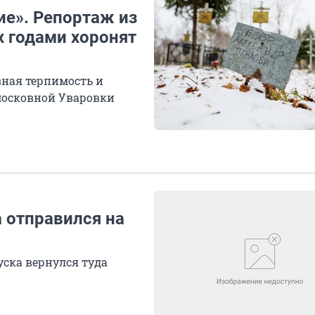
ие». Репортаж из
х годами хоронят
вная терпимость и
московной Уваровки
 отправился на
уска вернулся туда