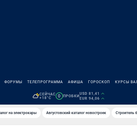
ФОРУМЫ
ТЕЛЕПРОГРАММА
АФИША
ГОРОСКОП
КУРСЫ ВА
USD 81,41
СЕЙЧАС
0
ПРОБКИ
+18°C
EUR 94,06
алог на электрокары
Августовский каталог новостроек
Строитель б