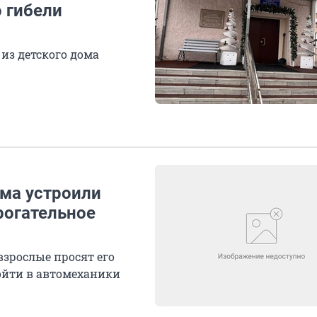
о гибели
из детского дома
ома устроили
рогательное
взрослые просят его
ойти в автомеханики