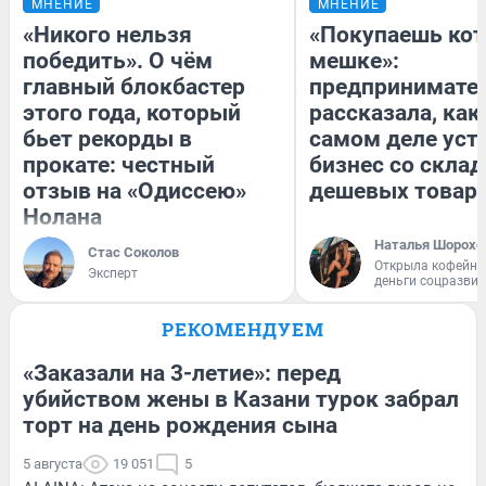
МНЕНИЕ
МНЕНИЕ
«Никого нельзя
«Покупаешь кот
победить». О чём
мешке»:
главный блокбастер
предпринимате
этого года, который
рассказала, как
бьет рекорды в
самом деле уст
прокате: честный
бизнес со скла
отзыв на «Одиссею»
дешевых товар
Нолана
Наталья Шорохо
Стас Соколов
Открыла кофейну
Эксперт
деньги соцразви
РЕКОМЕНДУЕМ
«Заказали на 3-летие»: перед
убийством жены в Казани турок забрал
торт на день рождения сына
5 августа
19 051
5