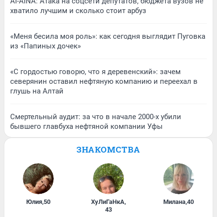
AI-AINA: Атака на соцсети депутатов, бюджета вузов не
хватило лучшим и сколько стоит арбуз
«Меня бесила моя роль»: как сегодня выглядит Пуговка
из «Папиных дочек»
«С гордостью говорю, что я деревенский»: зачем
северянин оставил нефтяную компанию и переехал в
глушь на Алтай
Смертельный аудит: за что в начале 2000-х убили
бывшего главбуха нефтяной компании Уфы
ЗНАКОМСТВА
Юлия
,
50
ХуЛиГаНкА
,
Милана
,
40
43