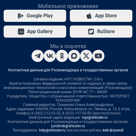
Мобильное приложение
Google Play
App Store
App Gallery
RuStore
Мы в соцсетях
Контактные данные для Роскомнадзора и государственных органов
Сетевое издание «НГС.НОВОСТИ» (18+)
Зарегистрировано Федеральной службой по надзору в сфере связи,
информационных технологий и массовых коммуникаций (Роскомнадзор)
Регистрационный номер ЭЛ № ФС 77— 84683
Учредитель: Общество с ограниченной ответственностью "ИНТЕРНЕТ
ТЕХНОЛОГИИ"
Главный редактор: Громкова Елена Александровна
Адрес редакции: 630099, Россия, Новосибирск, ул. Ленина, д. 12, 6 этаж,
телефон 8 (383) 212-52-52, 8 (923) 157-00-00 (круглосуточно)
Электронный адрес редакции:
ngs@shkulev.ru
Контактные данные для Роскомнадзора и государственных органов:
juristnsk@shkulev.ru
Техподдержка:
help@shkulev.ru
или воспользуйтесь
веб-формой