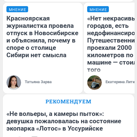
МНЕНИЕ
МНЕНИЕ
Красноярская
«Нет некрасивы
журналистка провела
городов, есть
отпуск в Новосибирске
недофинансиро
и объяснила, почему в
Путешественни
споре о столице
проехали 2000
Сибири нет смысла
километров по 
машине — стоил
того
Татьяна Зарва
Екатерина Литк
РЕКОМЕНДУЕМ
«Не вольеры, а камеры пыток»:
девушка пожаловалась на состояние
экопарка «Лотос» в Уссурийске