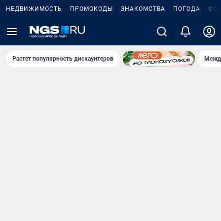
НЕДВИЖИМОСТЬ
ПРОМОКОДЫ
ЗНАКОМСТВА
ПОГОДА
ФО
Растет популярность дискаунтеров
Межд