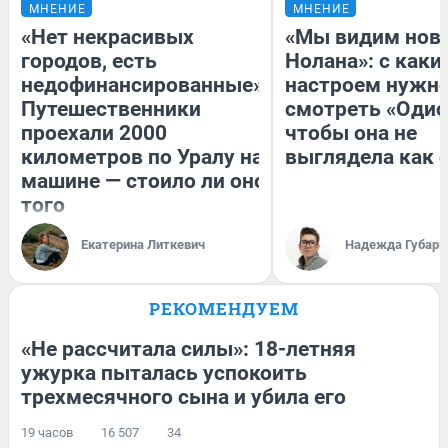
МНЕНИЕ
МНЕНИЕ
«Нет некрасивых
«Мы видим нов
городов, есть
Нолана»: с каки
недофинансированные».
настроем нужн
Путешественники
смотреть «Одис
проехали 2000
чтобы она не
километров по Уралу на
выглядела как 
машине — стоило ли оно
того
Екатерина Литкевич
Надежда Губарь
РЕКОМЕНДУЕМ
«Не рассчитала силы»: 18-летняя
ужурка пыталась успокоить
трехмесячного сына и убила его
19 часов
16 507
34