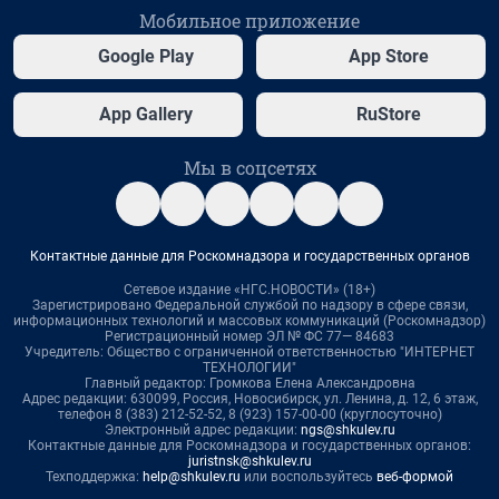
Мобильное приложение
Google Play
App Store
App Gallery
RuStore
Мы в соцсетях
Контактные данные для Роскомнадзора и государственных органов
Сетевое издание «НГС.НОВОСТИ» (18+)
Зарегистрировано Федеральной службой по надзору в сфере связи,
информационных технологий и массовых коммуникаций (Роскомнадзор)
Регистрационный номер ЭЛ № ФС 77— 84683
Учредитель: Общество с ограниченной ответственностью "ИНТЕРНЕТ
ТЕХНОЛОГИИ"
Главный редактор: Громкова Елена Александровна
Адрес редакции: 630099, Россия, Новосибирск, ул. Ленина, д. 12, 6 этаж,
телефон 8 (383) 212-52-52, 8 (923) 157-00-00 (круглосуточно)
Электронный адрес редакции:
ngs@shkulev.ru
Контактные данные для Роскомнадзора и государственных органов:
juristnsk@shkulev.ru
Техподдержка:
help@shkulev.ru
или воспользуйтесь
веб-формой