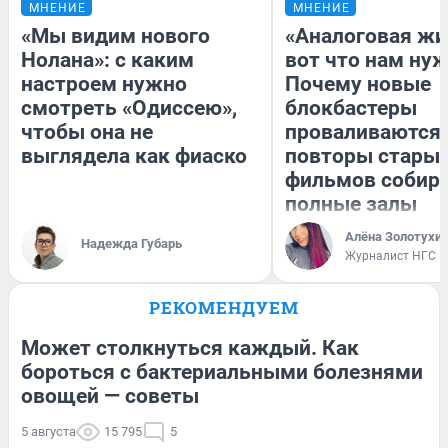
МНЕНИЕ
МНЕНИЕ
«Мы видим нового
«Аналоговая жи
Нолана»: с каким
вот что нам нуж
настроем нужно
Почему новые
смотреть «Одиссею»,
блокбастеры
чтобы она не
проваливаются,
выглядела как фиаско
повторы стары
фильмов собир
полные залы
Алёна Золотухи
Надежда Губарь
Журналист НГС
РЕКОМЕНДУЕМ
Может столкнуться каждый. Как
бороться с бактериальными болезнями
овощей — советы
5 августа
15 795
5