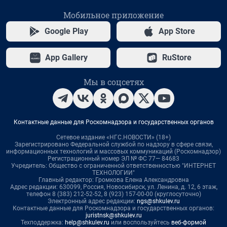
Мобильное приложение
Google Play
App Store
App Gallery
RuStore
Мы в соцсетях
Контактные данные для Роскомнадзора и государственных органов
Сетевое издание «НГС.НОВОСТИ» (18+)
Зарегистрировано Федеральной службой по надзору в сфере связи,
информационных технологий и массовых коммуникаций (Роскомнадзор)
Регистрационный номер ЭЛ № ФС 77— 84683
Учредитель: Общество с ограниченной ответственностью "ИНТЕРНЕТ
ТЕХНОЛОГИИ"
Главный редактор: Громкова Елена Александровна
Адрес редакции: 630099, Россия, Новосибирск, ул. Ленина, д. 12, 6 этаж,
телефон 8 (383) 212-52-52, 8 (923) 157-00-00 (круглосуточно)
Электронный адрес редакции:
ngs@shkulev.ru
Контактные данные для Роскомнадзора и государственных органов:
juristnsk@shkulev.ru
Техподдержка:
help@shkulev.ru
или воспользуйтесь
веб-формой