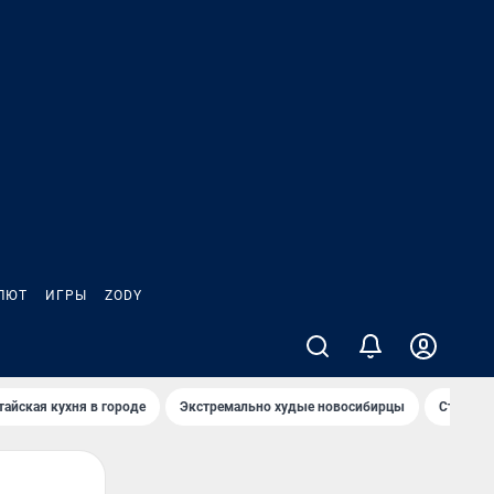
ЛЮТ
ИГРЫ
ZODY
тайская кухня в городе
Экстремально худые новосибирцы
Старт те