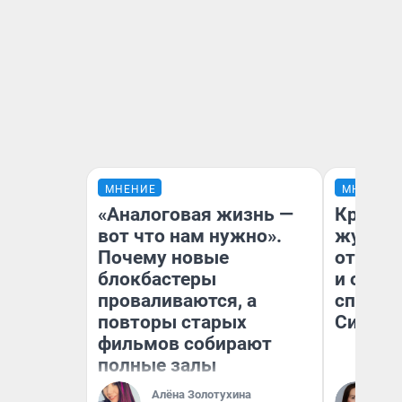
МНЕНИЕ
МНЕНИЕ
«Аналоговая жизнь —
Красно
вот что нам нужно».
журнал
Почему новые
отпуск
блокбастеры
и объя
проваливаются, а
споре 
повторы старых
Сибири
фильмов собирают
полные залы
Алёна Золотухина
Та