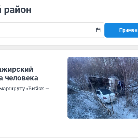
й район
Примен
сажирский
ва человека
 маршруту «Бийск —