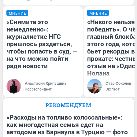
МНЕНИЕ
МНЕНИЕ
«Снимите это
«Никого нельзя
немедленно»:
победить». О ч
журналистке НГС
главный блокба
пришлось раздеться,
этого года, кот
чтобы попасть в суд, —
бьет рекорды в
на что можно пойти
прокате: честн
ради новости
отзыв на «Одис
Нолана
Анастасия Хрипушина
Стас Соколов
Корреспондент
Эксперт
РЕКОМЕНДУЕМ
«Расходы на топливо колоссальные»:
как многодетная семья едет на
автодоме из Барнаула в Турцию — фото