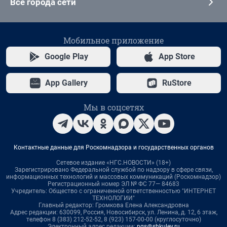
Все города сети
Мобильное приложение
Google Play
App Store
App Gallery
RuStore
Мы в соцсетях
Контактные данные для Роскомнадзора и государственных органов
Сетевое издание «НГС.НОВОСТИ» (18+)
Зарегистрировано Федеральной службой по надзору в сфере связи,
информационных технологий и массовых коммуникаций (Роскомнадзор)
Регистрационный номер ЭЛ № ФС 77— 84683
Учредитель: Общество с ограниченной ответственностью "ИНТЕРНЕТ
ТЕХНОЛОГИИ"
Главный редактор: Громкова Елена Александровна
Адрес редакции: 630099, Россия, Новосибирск, ул. Ленина, д. 12, 6 этаж,
телефон 8 (383) 212-52-52, 8 (923) 157-00-00 (круглосуточно)
Электронный адрес редакции:
ngs@shkulev.ru