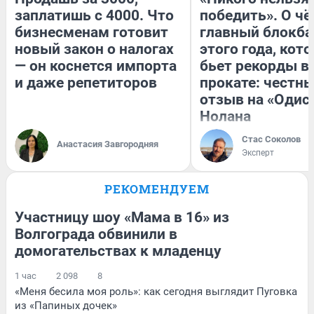
заплатишь с 4000. Что
победить». О ч
бизнесменам готовит
главный блокба
новый закон о налогах
этого года, кот
— он коснется импорта
бьет рекорды в
и даже репетиторов
прокате: честн
отзыв на «Одис
Нолана
Стас Соколов
Анастасия Завгородняя
Эксперт
РЕКОМЕНДУЕМ
Участницу шоу «Мама в 16» из
Волгограда обвинили в
домогательствах к младенцу
1 час
2 098
8
«Меня бесила моя роль»: как сегодня выглядит Пуговка
из «Папиных дочек»