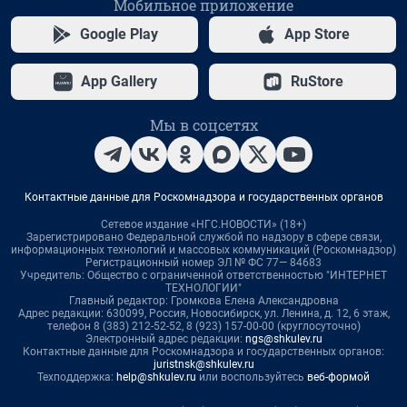
Мобильное приложение
Google Play
App Store
App Gallery
RuStore
Мы в соцсетях
Контактные данные для Роскомнадзора и государственных органов
Сетевое издание «НГС.НОВОСТИ» (18+)
Зарегистрировано Федеральной службой по надзору в сфере связи,
информационных технологий и массовых коммуникаций (Роскомнадзор)
Регистрационный номер ЭЛ № ФС 77— 84683
Учредитель: Общество с ограниченной ответственностью "ИНТЕРНЕТ
ТЕХНОЛОГИИ"
Главный редактор: Громкова Елена Александровна
Адрес редакции: 630099, Россия, Новосибирск, ул. Ленина, д. 12, 6 этаж,
телефон 8 (383) 212-52-52, 8 (923) 157-00-00 (круглосуточно)
Электронный адрес редакции:
ngs@shkulev.ru
Контактные данные для Роскомнадзора и государственных органов:
juristnsk@shkulev.ru
Техподдержка:
help@shkulev.ru
или воспользуйтесь
веб-формой