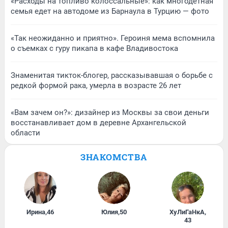
«Расходы на топливо колоссальные»: как многодетная
семья едет на автодоме из Барнаула в Турцию — фото
«Так неожиданно и приятно». Героиня мема вспомнила
о съемках с гуру пикапа в кафе Владивостока
Знаменитая тикток-блогер, рассказывавшая о борьбе с
редкой формой рака, умерла в возрасте 26 лет
«Вам зачем он?»: дизайнер из Москвы за свои деньги
восстанавливает дом в деревне Архангельской
области
ЗНАКОМСТВА
Ирина
,
46
Юлия
,
50
ХуЛиГаНкА
,
43