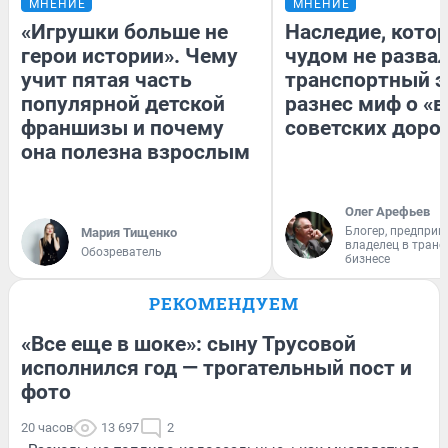
МНЕНИЕ
МНЕНИЕ
«Игрушки больше не
Наследие, кото
герои истории». Чему
чудом не разва
учит пятая часть
транспортный э
популярной детской
разнес миф о «
франшизы и почему
советских доро
она полезна взрослым
Олег Арефьев
Блогер, предприн
Мария Тищенко
владелец в тран
Обозреватель
бизнесе
РЕКОМЕНДУЕМ
«Все еще в шоке»: сыну Трусовой
исполнился год — трогательный пост и
фото
20 часов
13 697
2