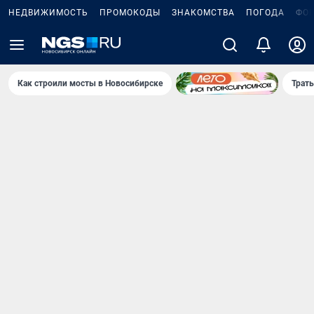
НЕДВИЖИМОСТЬ
ПРОМОКОДЫ
ЗНАКОМСТВА
ПОГОДА
ФО
Как строили мосты в Новосибирске
Траты