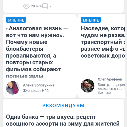
28 474
7
МНЕНИЕ
МНЕНИЕ
«Аналоговая жизнь —
Наследие, кото
вот что нам нужно».
чудом не разва
Почему новые
транспортный э
блокбастеры
разнес миф о «
проваливаются, а
советских доро
повторы старых
фильмов собирают
полные залы
Олег Арефьев
Блогер, предприн
Алёна Золотухина
владелец в тран
Журналист НГС
бизнесе
РЕКОМЕНДУЕМ
Одна банка — три вкуса: рецепт
овощного ассорти на зиму для жителей