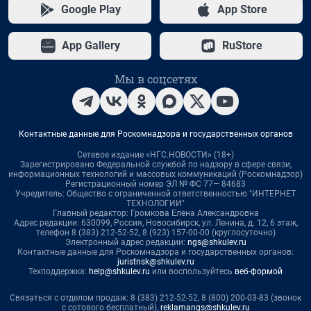
Google Play
App Store
App Gallery
RuStore
Мы в соцсетях
Контактные данные для Роскомнадзора и государственных органов
Сетевое издание «НГС.НОВОСТИ» (18+)
Зарегистрировано Федеральной службой по надзору в сфере связи,
информационных технологий и массовых коммуникаций (Роскомнадзор)
Регистрационный номер ЭЛ № ФС 77— 84683
Учредитель: Общество с ограниченной ответственностью "ИНТЕРНЕТ
ТЕХНОЛОГИИ"
Главный редактор: Громкова Елена Александровна
Адрес редакции: 630099, Россия, Новосибирск, ул. Ленина, д. 12, 6 этаж,
телефон 8 (383) 212-52-52, 8 (923) 157-00-00 (круглосуточно)
Электронный адрес редакции:
ngs@shkulev.ru
Контактные данные для Роскомнадзора и государственных органов:
juristnsk@shkulev.ru
Техподдержка:
help@shkulev.ru
или воспользуйтесь
веб-формой
Связаться с отделом продаж: 8 (383) 212-52-52, 8 (800) 200-03-83 (звонок
с сотового бесплатный),
reklamangs@shkulev.ru