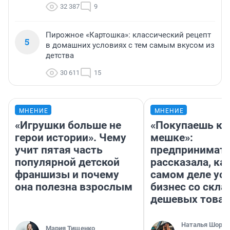
32 387
9
Пирожное «Картошка»: классический рецепт
5
в домашних условиях с тем самым вкусом из
детства
30 611
15
МНЕНИЕ
МНЕНИЕ
«Игрушки больше не
«Покупаешь ко
герои истории». Чему
мешке»:
учит пятая часть
предпринимат
популярной детской
рассказала, как
франшизы и почему
самом деле ус
она полезна взрослым
бизнес со скл
дешевых това
Наталья Шорох
Мария Тищенко