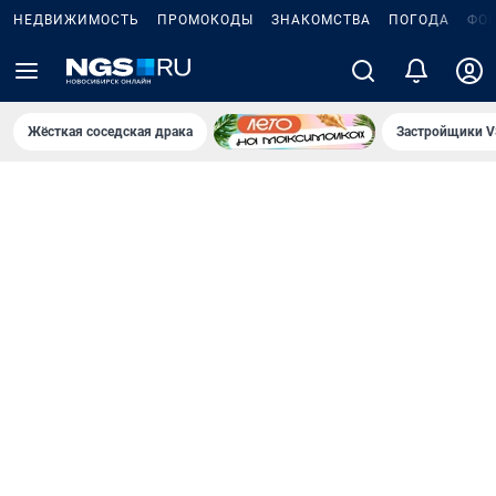
НЕДВИЖИМОСТЬ
ПРОМОКОДЫ
ЗНАКОМСТВА
ПОГОДА
ФО
Жёсткая соседская драка
Застройщики V