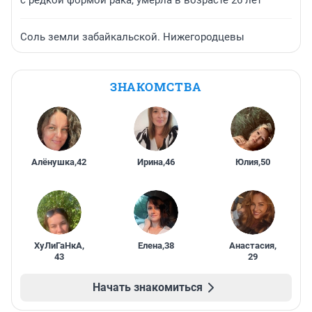
с редкой формой рака, умерла в возрасте 26 лет
Соль земли забайкальской. Нижегородцевы
ЗНАКОМСТВА
Алёнушка
,
42
Ирина
,
46
Юлия
,
50
ХуЛиГаНкА
,
Елена
,
38
Анастасия
,
43
29
Начать знакомиться