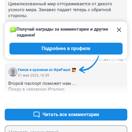
Цивилизованный мир отгораживается от дикого 
уззкого мира. Занавес падает теперь с обратной 
стороны.
+1
–0
Получай награды за комментарии и другие 
задания!
Гость
31 мая 2025, 20:42
Подробнее в профиле
а Казахстан считается заграница?
+1
–0
Умная и красивая из ФриРаша!
31 мая 2025, 16:59
Второй паспорт поможет нам.....

Поеду в северную Италию.
+0
–1
Читать все комментарии