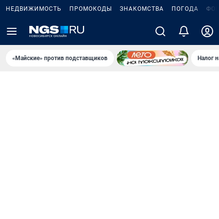
НЕДВИЖИМОСТЬ
ПРОМОКОДЫ
ЗНАКОМСТВА
ПОГОДА
ФО
«Майские» против подставщиков
Налог 