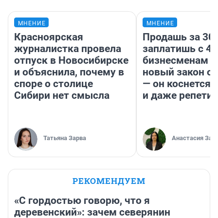
МНЕНИЕ
МНЕНИЕ
Красноярская
Продашь за 300
журналистка провела
заплатишь с 40
отпуск в Новосибирске
бизнесменам г
и объяснила, почему в
новый закон о 
споре о столице
— он коснется 
Сибири нет смысла
и даже репети
Татьяна Зарва
Анастасия Зав
РЕКОМЕНДУЕМ
«С гордостью говорю, что я
деревенский»: зачем северянин