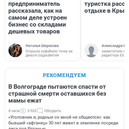
предприниматель
туристка расск
рассказала, как на
отдыхе в Крым
самом деле устроен
бизнес со складами
дешевых товаров
Наталья Шорохова
Александра Ис
Открыла кофейную точку на
заместитель гл
деньги соцразвития
редактора 63.RU
РЕКОМЕНДУЕМ
В Волгограде пытаются спасти от
страшной смерти оставшихся без
мамы ежат
4 часа
3 533
Обсудить
«Уголовник я, родные со мной не общаются»: как
бывший «афганец» 30 лет живет в землянке посреди
леса под Рязанью