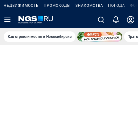
НЕДВИЖИМОСТЬ
ПРОМОКОДЫ
ЗНАКОМСТВА
ПОГОДА
ФО
Как строили мосты в Новосибирске
Траты