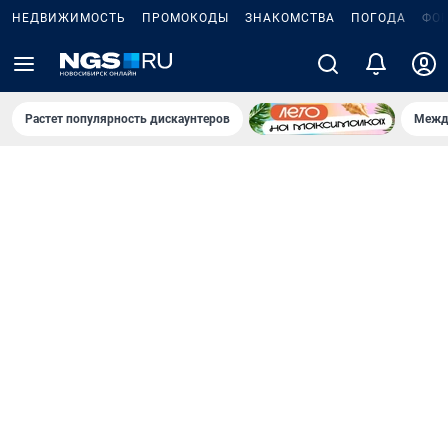
НЕДВИЖИМОСТЬ
ПРОМОКОДЫ
ЗНАКОМСТВА
ПОГОДА
ФО
Растет популярность дискаунтеров
Межд