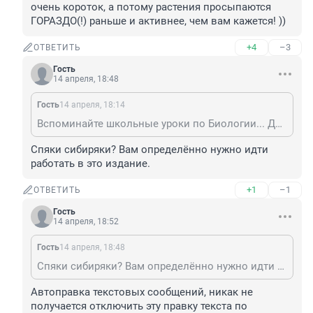
очень короток, а потому растения просыпаются 
ГОРАЗДО(!) раньше и активнее, чем вам кажется! ))
+4
–3
ОТВЕТИТЬ
Гость
14 апреля, 18:48
Гость
14 апреля, 18:14
Вспоминайте школьные уроки по Биологии... Для лиственных кустарников и деревьев наших северных широт для пробуждения от зимней спяки важен и вполне достаточно не столько температурный фон, сколько совокупность очень многих факторов: интенсивность солнечной радиации (инсоляция), глубина промерзания и темпы/скорость оттаивания почвы в текущем вегетативном сезоне, насыщенность почвы влагой и, в целом, глубина снежного покрова в предшествующий весеннему зимний период, типы и состав почв в той или иной местности, наличие/отсутствие природных патогенов (насекомых-вредителей или грибковых и прочих заболеваний) и т.д. и т.п... Не нужно равнять вегетативные законы Природы-матушки по своим человеческим меркам — если вам холодно, то вы не готовы расти и размножаться — в сибирской Флоре всё гораздо сложнее: вегетативный (веченне-летний) сезон очень короток, а потому растения просыпаются ГОРАЗДО(!) раньше и активнее, чем вам кажется! ))
Спяки сибиряки? Вам определённо нужно идти 
работать в это издание.
+1
–1
ОТВЕТИТЬ
Гость
14 апреля, 18:52
Гость
14 апреля, 18:48
Спяки сибиряки? Вам определённо нужно идти работать в это издание.
Автоправка текстовых сообщений, никак не 
получается отключить эту правку текста по 