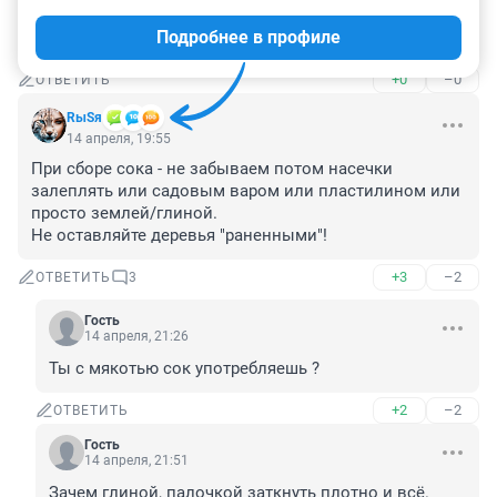
Окружающая среда может быть и чистая , но клещей 
Подробнее в профиле
везде до фига. Какой сок.
+0
–0
ОТВЕТИТЬ
RыSя
14 апреля, 19:55
При сборе сока - не забываем потом насечки 
залеплять или садовым варом или пластилином или 
просто землей/глиной.

Не оставляйте деревья "раненными"!
+3
–2
ОТВЕТИТЬ
3
Гость
14 апреля, 21:26
Ты с мякотью сок употребляешь ?
+2
–2
ОТВЕТИТЬ
Гость
14 апреля, 21:51
Зачем глиной, палочкой заткнуть плотно и всё.