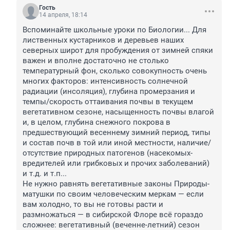
Гость
14 апреля, 18:14
Вспоминайте школьные уроки по Биологии... Для 
лиственных кустарников и деревьев наших 
северных широт для пробуждения от зимней спяки 
важен и вполне достаточно не столько 
температурный фон, сколько совокупность очень 
многих факторов: интенсивность солнечной 
радиации (инсоляция), глубина промерзания и 
темпы/скорость оттаивания почвы в текущем 
вегетативном сезоне, насыщенность почвы влагой 
и, в целом, глубина снежного покрова в 
предшествующий весеннему зимний период, типы 
и состав почв в той или иной местности, наличие/
отсутствие природных патогенов (насекомых-
вредителей или грибковых и прочих заболеваний) 
и т.д. и т.п...

Не нужно равнять вегетативные законы Природы-
матушки по своим человеческим меркам — если 
вам холодно, то вы не готовы расти и 
размножаться — в сибирской Флоре всё гораздо 
сложнее: вегетативный (веченне-летний) сезон 