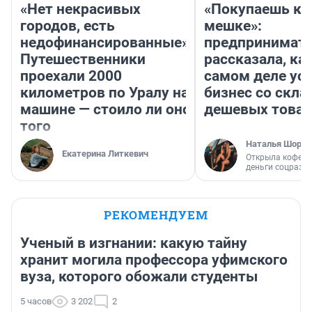
«Нет некрасивых
«Покупаешь ко
городов, есть
мешке»:
недофинансированные».
предпринимат
Путешественники
рассказала, как
проехали 2000
самом деле ус
километров по Уралу на
бизнес со скл
машине — стоило ли оно
дешевых това
того
Наталья Шорох
Екатерина Литкевич
Открыла кофейн
деньги соцразв
РЕКОМЕНДУЕМ
Ученый в изгнании: какую тайну
хранит могила профессора уфимского
вуза, которого обожали студенты
5 часов
3 202
2