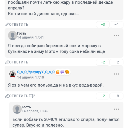
пообщали почти летнюю жару в последней декаде 
апреля?

Когнитивный диссонанс, однако...
+3
–1
ОТВЕТИТЬ
Гость
14 апреля, 17:41
Я всегда собираю березовый сок и морожу в 
бутылках на зиму В этом году сока небыли еще
+2
–2
ОТВЕТИТЬ
О_о_О_УрлулууУ_О_о_О
14 апреля, 17:10
Я хз в чем его польза,да и на вкус вода-водой.
+2
–8
ОТВЕТИТЬ
2
Гость
14 апреля, 18:49
Если добавить 30-40% этилового спирта, получается 
супер. Вкусно и полезно.