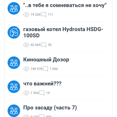
"..в тебе я сомневаться не хочу"
19 204
111
газовый котел Hydrosta HSDG-
100SD
42 665
35
Киношный Дозор
199 578
1 000
что важней???
1 504
15
Про засаду (часть 7)
9 375
598