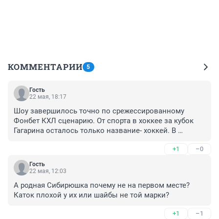
КОММЕНТАРИИ
5
Гость
22 мая, 18:17
Шоу завершилось точно по срежессированному 
Фонбет КХЛ сценарию. От спорта в хоккее за кубок 
Гагарина осталось только название- хоккей. В 
остальном- это спортивное шоу. Никаких легенд там 
+1
–0
нет. Локомотив не самая лучшая команда. И это не 
заслуженный кубок!!!!
Гость
22 мая, 12:03
А родная Сибирюшка почему не на первом месте? 

Каток плохой у их или шайбы не той марки?
+1
–1