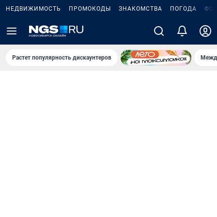
НЕДВИЖИМОСТЬ
ПРОМОКОДЫ
ЗНАКОМСТВА
ПОГОДА
ФО
Растет популярность дискаунтеров
Межд