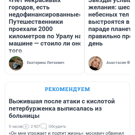
«Нет некрасивых
Звезды услыш
городов, есть
желания: шест
недофинансированные».
небесных тел
Путешественники
выстроятся в 
проехали 2000
параде планет 
километров по Уралу на
правильно про
машине — стоило ли оно
день
того
Екатерина Литкевич
Анастасия Фил
РЕКОМЕНДУЕМ
Выжившая после атаки с кислотой
петербурженка выписалась из
больницы
5 часов
2 927
Обсудить
«Он мне угрожает и портит жизнь»: москвич обвинил