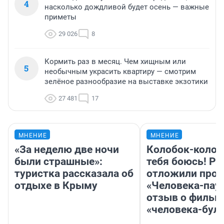
4
насколько дождливой будет осень — важные
приметы
29 026
8
Кормить раз в месяц. Чем хищным или
5
необычным украсить квартиру — смотрим
зелёное разнообразие на выставке экзотики
27 481
17
МНЕНИЕ
МНЕНИЕ
«За неделю две ночи
Колобок-колобо
были страшные»:
тебя боюсь! Ра
туристка рассказала об
отложили прок
отдыхе в Крыму
«Человека-пау
отзыв о фильм
«человека-бул