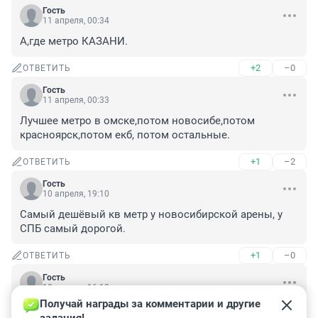
Гость
11 апреля, 00:34
А,где метро КАЗАНИ.
+2
–0
ОТВЕТИТЬ
Гость
11 апреля, 00:33
Лучшее метро в омске,потом новосибе,потом 
красноярск,потом екб, потом остальные.
+1
–2
ОТВЕТИТЬ
Гость
10 апреля, 19:10
Самый дешёвый кв метр у новосибирской арены, у 
СПБ самый дорогой.
+1
–0
ОТВЕТИТЬ
Гость
10 апреля, 16:13
Получай награды за комментарии и другие 
Был во всех, самая крутая в Питере, потом в 