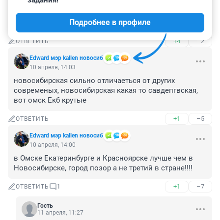
задания!
Новосибе и ЕКБ, чуть хуже в Омске. Хотя разница 
конечно небольшая. Всё отличные современные 
Подробнее в профиле
стадионы.
+4
–2
ОТВЕТИТЬ
Edward мэр kallen новосиб
10 апреля, 14:03
новосибирская сильно отличаеться от других 
современых, новосибирская какая то савдепгвская, 
вот омск Екб крутые
+1
–5
ОТВЕТИТЬ
Edward мэр kallen новосиб
10 апреля, 14:00
в Омске Екатеринбурге и Красноярске лучше чем в 
Новосибирске, город позор а не третий в стране!!!!
+1
–7
ОТВЕТИТЬ
1
Гость
11 апреля, 11:27