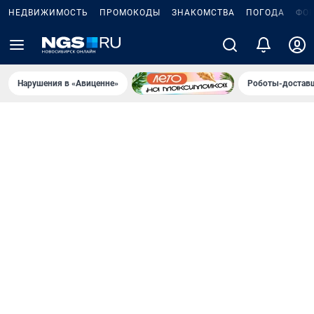
НЕДВИЖИМОСТЬ
ПРОМОКОДЫ
ЗНАКОМСТВА
ПОГОДА
ФО
Нарушения в «Авиценне»
Роботы-доставщ