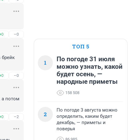
+0
–0
ТОП 5
 брейк 
По погоде 31 июля
1
можно узнать, какой
будет осень, —
+0
–0
народные приметы
158 508
а потом 
По погоде 3 августа можно
2
определить, каким будет
+0
–2
декабрь, — приметы и
поверья
86 985