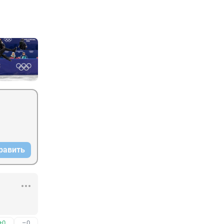
равить
+0
–0