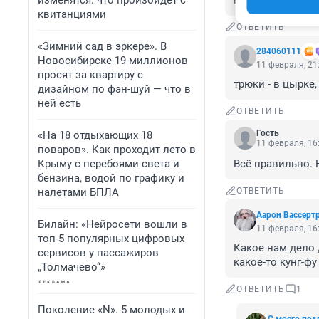
изменятся: что произойдет с
Ну откровенно г
квитанциями
ОТВЕТИТЬ
«Зимний сад в эркере». В
284060111
Новосибирске 19 миллионов
11 февраля, 21
просят за квартиру с
трюки - в цырке,
дизайном по фэн-шуй — что в
ней есть
ОТВЕТИТЬ
Гость
«На 18 отдыхающих 18
11 февраля, 16
поваров». Как проходит лето в
Крыму с перебоями света и
Всё правильно.
бензина, водой по графику и
налетами БПЛА
ОТВЕТИТЬ
Аарон Вассерт
Билайн: «Нейросети вошли в
11 февраля, 16
топ-5 популярных цифровых
Какое нам дело 
сервисов у пассажиров
какое-то кунг-фу 
„Толмачево“»
ОТВЕТИТЬ
1
Поколение «N». 5 молодых и