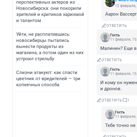
С моего поз
перспективных актеров из
12 февраля,
Новосибирска: они покорили
Аарон Вассерт
зрителей и критиков харизмой
и талантом
ОТВЕТИТЬ
Уйти, не расплатившись:
Гость
11 февраля, 15
новосибирцы пытались
вынести продукты из
Малинин? Еще в 
магазина, а потом один из них
устроил стрельбу
ОТВЕТИТЬ
Гость
Слизни атакуют: как спасти
11 февраля, 15
цветник от вредителей — три
И кому он нужен
копеечных способа
и дронов.
ОТВЕТИТЬ
1
Гость
11 февраля,
Тебе точно не