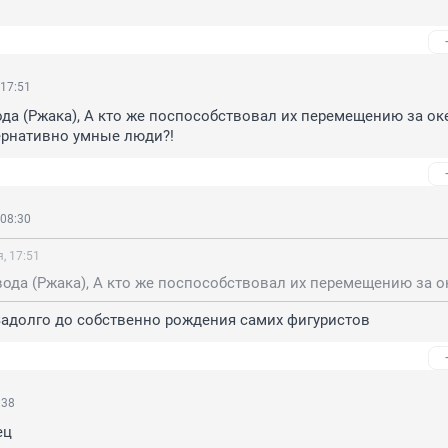
 17:51
да (Ржака), А кто же поспособствовал их перемещению за оке
ернативно умные люди?!
 08:30
, 17:51
Задолго до собственно рождения самих фигуристов
:38
ец