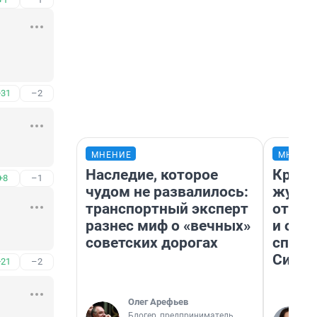
+31
–2
МНЕНИЕ
МНЕНИ
Наследие, которое
Красн
+8
–1
чудом не развалилось:
журна
транспортный эксперт
отпус
разнес миф о «вечных»
и объ
советских дорогах
споре
Сибир
+21
–2
Олег Арефьев
Блогер, предприниматель,