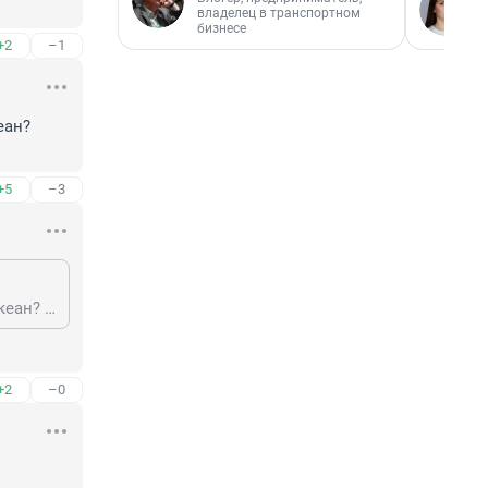
владелец в транспортном
бизнесе
+2
–1
ан? 
+5
–3
Директор Завода (Ржака), А кто же поспособствовал их перемещению за океан? Какие-то альтернативно умные люди?!
+2
–0