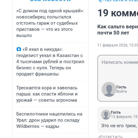
ПЕРЕЙТИ К ПУ
19 комм
«С домом под одной крышей»:
новосибирец попытался
отстоять гараж от судебных
Как сальто вер
приставов — что из этого
почти 50 лет
вышло
11 февраля 2026, 15:3
«Я ехал в никуда»:
геодезист уехал в Казахстан с
4 тысячами рублей и построил
бизнес с нуля. Теперь он
продает франшизы
Трескается кора и завелась
Гость
Войти
парша: как спасти яблони и
урожай — советы агронома
Гость
Беспилотники нацелились на
13 февраля, 19
Урал: дрон ударил по складу
Это не его трюк
Wildberries — кадры
ОТВЕТИТЬ