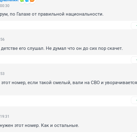
дравления!
 00:30
рум, по Галахе от правильной национальности.
:56
детстве его слушал. Не думал что он до сих пор скачет.
:53
 этот номер, если такой смелый, вали на СВО и уворачивается 
 19:31
 нужен этот номер. Как и остальные.