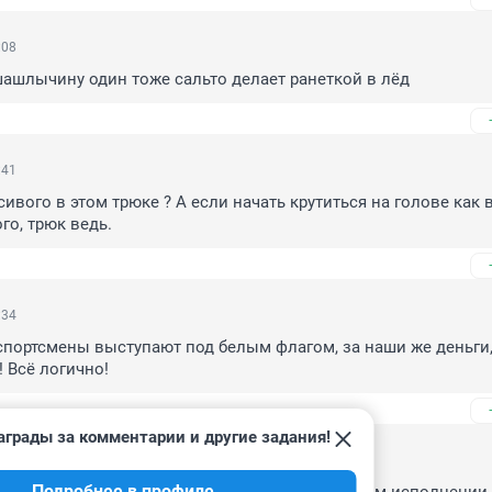
:08
ашлычину один тоже сальто делает ранеткой в лёд
:41
сивого в этом трюке ? А если начать крутиться на голове как в
ого, трюк ведь.
:34
спортсмены выступают под белым флагом, за наши же деньги, 
! Всё логично!
аграды за комментарии и другие задания!
:10
Подробнее в профиле