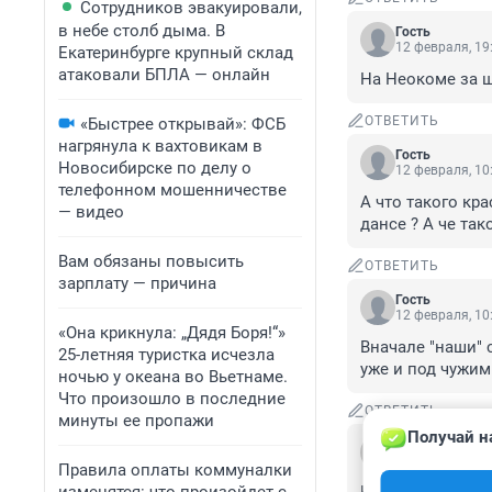
Сотрудников эвакуировали,
в небе столб дыма. В
Гость
12 февраля, 19
Екатеринбурге крупный склад
атаковали БПЛА — онлайн
На Неокоме за ш
ОТВЕТИТЬ
«Быстрее открывай»: ФСБ
нагрянула к вахтовикам в
Гость
Новосибирске по делу о
12 февраля, 10
телефонном мошенничестве
А что такого кра
— видео
дансе ? А че так
Вам обязаны повысить
ОТВЕТИТЬ
зарплату — причина
Гость
12 февраля, 10
«Она крикнула: „Дядя Боря!“»
Вначале "наши" 
25-летняя туристка исчезла
уже и под чужим
ночью у океана во Вьетнаме.
Что произошло в последние
ОТВЕТИТЬ
минуты ее пропажи
Получай н
Гость
11 февраля, 23
Правила оплаты коммуналки