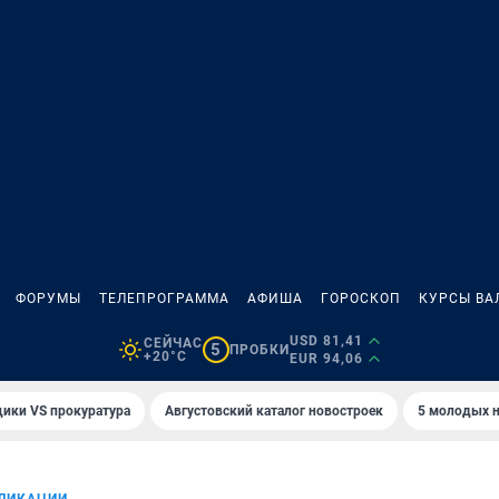
ФОРУМЫ
ТЕЛЕПРОГРАММА
АФИША
ГОРОСКОП
КУРСЫ ВА
USD 81,41
СЕЙЧАС
5
ПРОБКИ
+20°C
EUR 94,06
ики VS прокуратура
Августовский каталог новостроек
5 молодых н