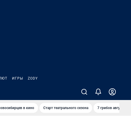
ЛЮТ
ИГРЫ
ZODY
овосибирцев в кино
Старт театрального сезона
7 грибов августа