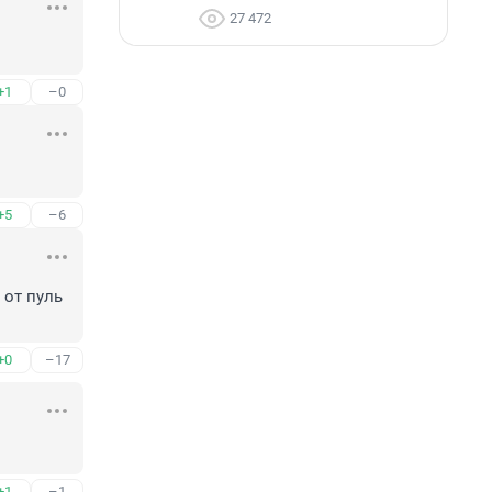
27 472
+1
–0
+5
–6
от пуль 
+0
–17
+1
–1