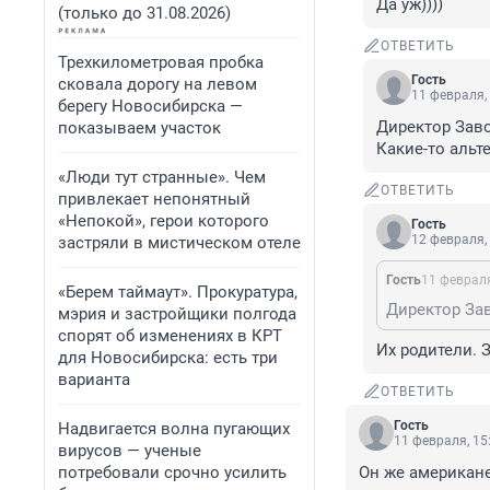
Да уж))))
(только до 31.08.2026)
ОТВЕТИТЬ
Трехкилометровая пробка
Гость
сковала дорогу на левом
11 февраля,
берегу Новосибирска —
Директор Заво
показываем участок
Какие-то альт
«Люди тут странные». Чем
ОТВЕТИТЬ
привлекает непонятный
«Непокой», герои которого
Гость
12 февраля,
застряли в мистическом отеле
Гость
11 февраля
«Берем таймаут». Прокуратура,
мэрия и застройщики полгода
спорят об изменениях в КРТ
Их родители. 
для Новосибирска: есть три
варианта
ОТВЕТИТЬ
Гость
Надвигается волна пугающих
11 февраля, 15
вирусов — ученые
потребовали срочно усилить
Он же американ