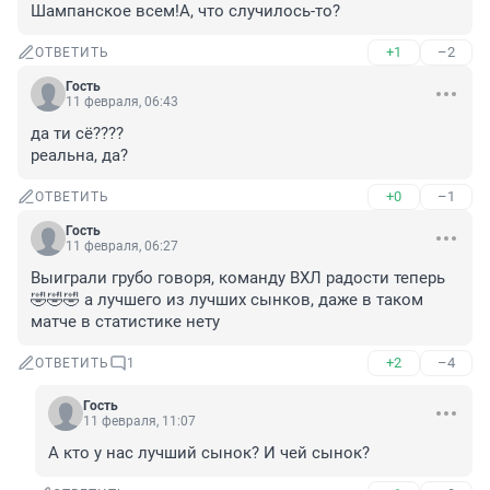
Шампанское всем!А, что случилось-то?
+1
–2
ОТВЕТИТЬ
Гость
11 февраля, 06:43
да ти сё????

реальна, да?
+0
–1
ОТВЕТИТЬ
Гость
11 февраля, 06:27
Выиграли грубо говоря, команду ВХЛ радости теперь 
🤣🤣🤣 а лучшего из лучших сынков, даже в таком 
матче в статистике нету
+2
–4
ОТВЕТИТЬ
1
Гость
11 февраля, 11:07
А кто у нас лучший сынок? И чей сынок?