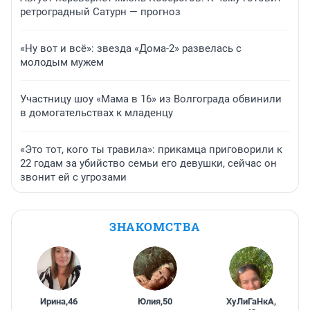
ретроградный Сатурн — прогноз
«Ну вот и всё»: звезда «Дома-2» развелась с
молодым мужем
Участницу шоу «Мама в 16» из Волгограда обвинили
в домогательствах к младенцу
«Это тот, кого ты травила»: прикамца приговорили к
22 годам за убийство семьи его девушки, сейчас он
звонит ей с угрозами
ЗНАКОМСТВА
Ирина
,
46
Юлия
,
50
ХуЛиГаНкА
,