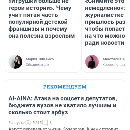
«Игрушки больше не
«Снимите это
герои истории». Чему
немедленно»:
учит пятая часть
журналистке Н
популярной детской
пришлось разд
франшизы и почему
чтобы попасть 
она полезна взрослым
на что можно 
ради новости
Мария Тищенко
Анастасия Хри
Обозреватель
Корреспондент
РЕКОМЕНДУЕМ
AI-AINA: Атака на соцсети депутатов,
бюджета вузов не хватило лучшим и
сколько стоит арбуз
5 августа
5 215
3
Август перевернет жизнь Козерогов. К чему готовит