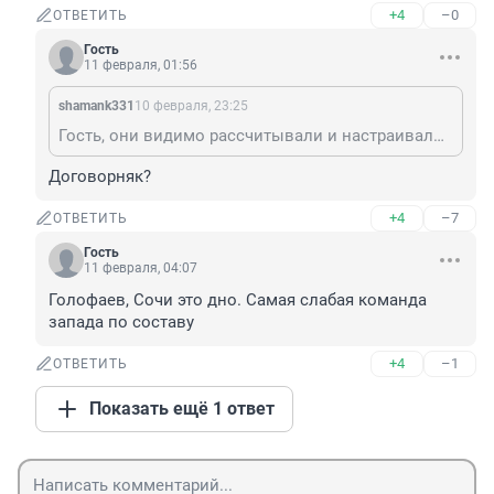
+4
–0
ОТВЕТИТЬ
Гость
11 февраля, 01:56
shamank331
10 февраля, 23:25
Гость, они видимо рассчитывали и настраивались на мороз, а тут погода теплее чем дома оказалась, ну и вспотели парни в одетых одновременно пяти комплектах формы, потому и смогли только первый период как то играть, потом всё, поплыли)))
Договорняк?
+4
–7
ОТВЕТИТЬ
Гость
11 февраля, 04:07
Голофаев, Сочи это дно. Самая слабая команда 
запада по составу
+4
–1
ОТВЕТИТЬ
Показать ещё 1 ответ