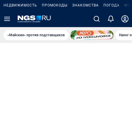
НЕДВИЖИМОСТЬ
ПРОМОКОДЫ
ЗНАКОМСТВА
ПОГОДА
ФО
«Майские» против подставщиков
Налог 