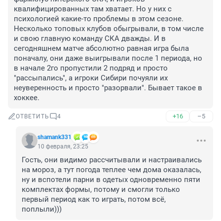
квалифицированных там хватает. Но у них с 
психологией какие-то проблемы в этом сезоне. 
Несколько топовых клубов обыгрывали, в том числе 
и свою главную команду СКА дважды. И в 
сегодняшнем матче абсолютно равная игра была 
поначалу, они даже выигрывали после 1 периода, но 
в начале 2го пропустили 2 подряд и просто 
"рассыпались", а игроки Сибири почуяли их 
неуверенность и просто "разорвали". Бывает такое в 
хоккее.
+16
–5
ОТВЕТИТЬ
4
shamank331
10 февраля, 23:25
Гость, они видимо рассчитывали и настраивались 
на мороз, а тут погода теплее чем дома оказалась, 
ну и вспотели парни в одетых одновременно пяти 
комплектах формы, потому и смогли только 
первый период как то играть, потом всё, 
поплыли)))