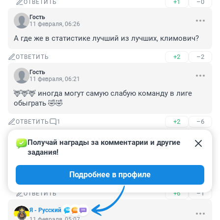
+1
–0
ОТВЕТИТЬ
Гость
11 февраля, 06:26
А где же в статистике лучший из лучших, климович?
+2
–2
ОТВЕТИТЬ
Гость
11 февраля, 06:21
🦌🦌🦌 иногда могут самую слабую команду в лиге 
обыграть 🤣🤣
+2
–6
ОТВЕТИТЬ
1
Получай награды за комментарии и другие 
Kedroff
задания!
11 февраля, 10:34
Гость, До перерыва обыграли лидеров 
Подробнее в профиле
чемпионата...Магнитку,дважды АкБарс,Торпедо...
+6
–1
ОТВЕТИТЬ
Я - Русский
11 февраля, 05:07