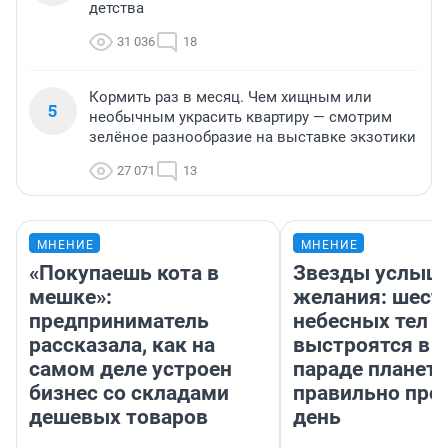
детства
31 036
18
Кормить раз в месяц. Чем хищным или
5
необычным украсить квартиру — смотрим
зелёное разнообразие на выставке экзотики
27 071
13
МНЕНИЕ
МНЕНИЕ
«Покупаешь кота в
Звезды услыш
мешке»:
желания: шест
предприниматель
небесных тел
рассказала, как на
выстроятся в 
самом деле устроен
параде планет 
бизнес со складами
правильно про
дешевых товаров
день