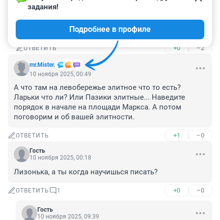
задания!
Всегда было можно отказаться от услуги и внести 
свои изменения, но вы согласитесь на 100500 
Подробнее в профиле
согласований договора после этого?
+0
–2
ОТВЕТИТЬ
mr.Mister.
10 ноября 2025, 00:49
А что там на левобережье элитное что то есть? 
Ларьки что ли? Или Пазики элитные... Наведите 
порядок в начале на площади Маркса. А потом 
поговорим и об вашей элитности.
+1
–0
ОТВЕТИТЬ
Гость
10 ноября 2025, 00:18
Лизонька, а ты когда научишься писать?
+0
–0
ОТВЕТИТЬ
1
Гость
10 ноября 2025, 09:39