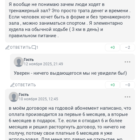
Я вообще не понимаю зачем люди ходят в 
тренажерный зал? Это просто трата денег и времени . 
Если человек хочет быть в форме и без тренажерного 
зала , можно заниматься спортом . Я элементарно 
худела на обычной ходьбе ( 3 км в день) и 
правильном питание .
+0
–2
ОТВЕТИТЬ
1
Гость
12 ноября 2025, 21:49
Уверен - ничего выдающегося мы не увидели бы!)
+0
–0
ОТВЕТИТЬ
Гость
10 ноября 2025, 12:45
в моём договоре на годовой абонемент написано, что 
оплата производится за первые 6 месяцев, а вторые 
6 месяцев в подарок. Т.е. если я отходил 6 и более 
месяцев и решил расторгнуть договор, то ничего не 
получу, потому свои платные 6 месяцев я уже 
использовал. Для меня это давно не открытие, но 