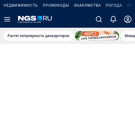
НЕДВИЖИМОСТЬ
ПРОМОКОДЫ
ЗНАКОМСТВА
ПОГОДА
ФО
Растет популярность дискаунтеров
Межд