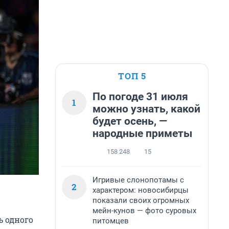
ТОП 5
По погоде 31 июля
1
можно узнать, какой
будет осень, —
народные приметы
158 248
15
Игривые слонопотамы с
2
характером: новосибирцы
показали своих огромных
мейн-кунов — фото суровых
ь одного
питомцев