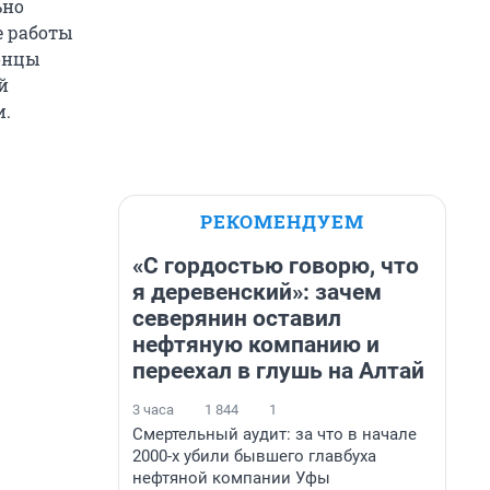
ьно
е работы
лонцы
й
и.
РЕКОМЕНДУЕМ
«С гордостью говорю, что
я деревенский»: зачем
северянин оставил
нефтяную компанию и
переехал в глушь на Алтай
3 часа
1 844
1
Смертельный аудит: за что в начале
2000-х убили бывшего главбуха
нефтяной компании Уфы