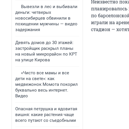
Неизвестно пока
Вывезли в лес и выбивали
планировалось 
деньги: четверых
по барселонско
новосибирцев обвинили в
играли на арен
похищении мужчины — видео
стадион — хотя
задержания
Девять домов до 30 этажей:
застройщик раскрыл планы
на новый микрорайон по КРТ
на улице Кирова
«Чисто все мамы и все
дети на свете»: как
медвежонок Момота покорил
буквально весь интернет.
Видео
Опасная петрушка и ядовитая
вишня: какие растения чаще
всего путают со съедобными