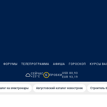
ФОРУМЫ
ТЕЛЕПРОГРАММА
АФИША
ГОРОСКОП
КУРСЫ ВА
USD 80,93
СЕЙЧАС
6
ПРОБКИ
+23°C
EUR 93,19
алог на электрокары
Августовский каталог новостроек
Строитель б