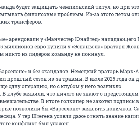
манда будет защищать чемпионский титул, но при эт
ытывать финансовые проблемы. Из-за этого летом он
ких трансферов.
ые» арендовали у «Манчестер Юнайтед» нападающего
25 миллионов евро купили у «Эспаньола» вратаря Жоа
ом никто из лидеров команду не покинул.
Барселоне» и без скандалов. Немецкий вратарь Марк-А
ил прошлый сезон из-за травмы. В июле 2025 года он 
ще одну операцию, но с клубом у него возникло
 В клубе заявили, что ничего не знают о предстоящем
вмешательстве. В итоге голкипер не захотел подписы
орые позволили бы «Барселоне» заявлять новичков. С
есяца. У тер Штегена успели даже отнять звание капи
итоге конфликт был улажен.