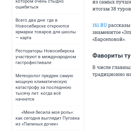
котором очень стыдно
из самых лучши
ошибиться
итогам 38 туров
Всего два дня: где в
161.RU
рассказыв
Новосибирске откроются
знаменитое «Эл
ярмарки товаров для школы
— карта
«Барселоной».
Рестораторы Новосибирска
Фавориты ту
участвуют в международном
гастрофестивале
В числе главны
традиционно н
Метеоролог предрек самую
мощную климатическую
катастрофу за последнюю
тысячу лет: когда всё
начнется
«Меня бесила моя роль»:
как сегодня выглядит Пуговка
из «Папиных дочек»