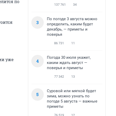
елится по
137 761
34
По погоде 3 августа можно
3
тоится
определить, каким будет
декабрь, — приметы и
поверья
86 731
11
Погода 30 июля укажет,
ии уже
4
каким ждать август —
поверья и приметы
77 342
13
Суровой или мягкой будет
5
зима, можно узнать по
погоде 5 августа — важные
приметы
76 519
12