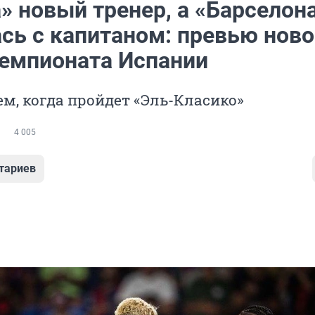
» новый тренер, а «Барселон
сь с капитаном: превью ново
чемпионата Испании
м, когда пройдет «Эль-Класико»
4 005
тариев