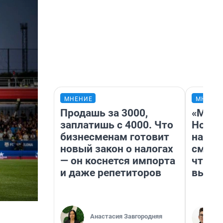
МНЕНИЕ
МНЕНИ
Продашь за 3000,
«Мы в
заплатишь с 4000. Что
Нолан
бизнесменам готовит
настр
новый закон о налогах
смотр
— он коснется импорта
чтобы
и даже репетиторов
выгля
Анастасия Завгородняя