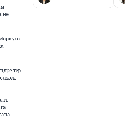
ом
а не
 Маркуса
на
ндре тер
должен
вать
ага
тана