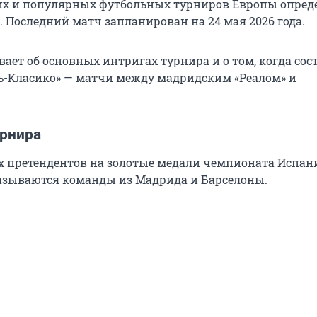
х и популярных футбольных турниров Европы опред
. Последний матч запланирован на 24 мая 2026 года.
ает об основных интригах турнира и о том, когда сос
ь-Класико» — матчи между мадридским «Реалом» и
рнира
х претендентов на золотые медали чемпионата Испан
азываются команды из Мадрида и Барселоны.