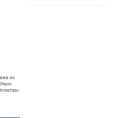
ании по
«Реал»
 «Атлетик»