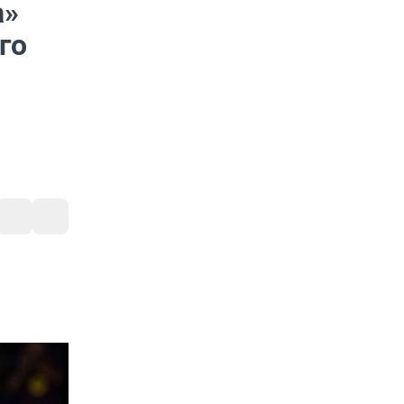
а»
го