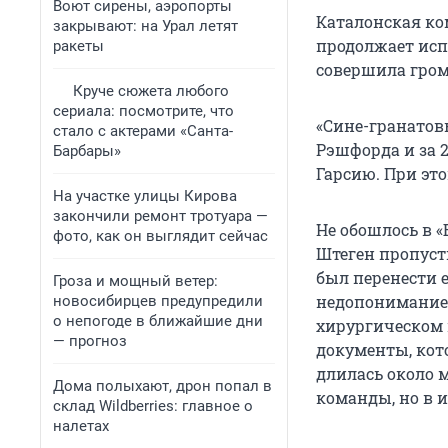
Воют сирены, аэропорты
Каталонская ко
закрывают: на Урал летят
продолжает исп
ракеты
совершила гром
Круче сюжета любого
сериала: посмотрите, что
«Сине-гранатов
стало с актерами «Санта-
Рэшфорда и за 
Барбары»
Гарсию. При эт
На участке улицы Кирова
закончили ремонт тротуара —
Не обошлось в «
фото, как он выглядит сейчас
Штеген пропуст
был перенести е
Гроза и мощный ветер:
недопонимание.
новосибирцев предупредили
о непогоде в ближайшие дни
хирургическом 
— прогноз
документы, кот
длилась около м
Дома полыхают, дрон попал в
команды, но в 
склад Wildberries: главное о
налетах