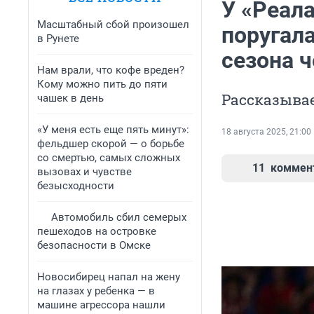
У «Реала
Масштабный сбой произошел
поругала
в Рунете
сезона 
Нам врали, что кофе вреден?
Кому можно пить до пяти
Рассказывае
чашек в день
«У меня есть еще пять минут»:
18 августа 2025, 21:00
фельдшер скорой — о борьбе
со смертью, самых сложных
11
коммен
вызовах и чувстве
безысходности
Автомобиль сбил семерых
пешеходов на островке
безопасности в Омске
Новосибирец напал на жену
на глазах у ребенка — в
машине агрессора нашли