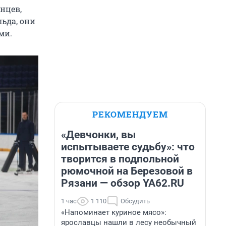
нцев,
ьда, они
ми.
РЕКОМЕНДУЕМ
«Девчонки, вы
испытываете судьбу»: что
творится в подпольной
рюмочной на Березовой в
Рязани — обзор YA62.RU
1 час
1 110
Обсудить
«Напоминает куриное мясо»:
ярославцы нашли в лесу необычный