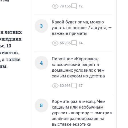
а лед
78 156
12
Какой будет зима, можно
3
узнать по погоде 7 августа, —
мя летних
важные приметы
о ушедших
56 986
14
е, 10
кеистов.
Пирожное «Картошка»:
 а также
4
классический рецепт в
ям.
домашних условиях с тем
самым вкусом из детства
30 993
17
Кормить раз в месяц. Чем
5
хищным или необычным
украсить квартиру — смотрим
зелёное разнообразие на
выставке экзотики