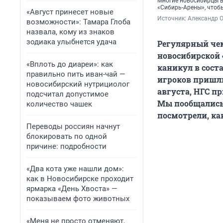
Многие новосибирцы в 
«Сибирь-Арены», чтоб
«Август принесет новые
Источник: 
Александр 
возможности»: Тамара Глоба
назвала, кому из знаков
зодиака улыбнется удача
Регулярный чем
новосибирской 
«Вплоть до диареи»: как
каникул в сост
правильно пить иван-чай —
игроков пришли
новосибирский нутрициолог
августа, НГС п
подсчитал допустимое
Мы пообщались 
количество чашек
посмотрели, ка
Переводы россиян начнут
блокировать по одной
причине: подробности
«Два кота уже нашли дом»:
как в Новосибирске проходит
ярмарка «День Хвоста» —
показываем фото животных
«Меня не просто отменяют,