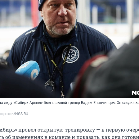
на льду «Сибирь-Арены» был главный тренер Вадим Епанчинцев. Он следил з
Ощепков/NGS.RU
Сибирь» провел открытую тренировку — в первую очер
ь об изменениях в команде и показать, как она готови