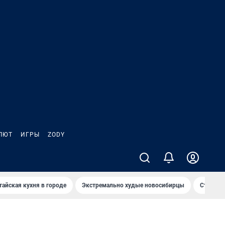
ЛЮТ
ИГРЫ
ZODY
тайская кухня в городе
Экстремально худые новосибирцы
Старт те