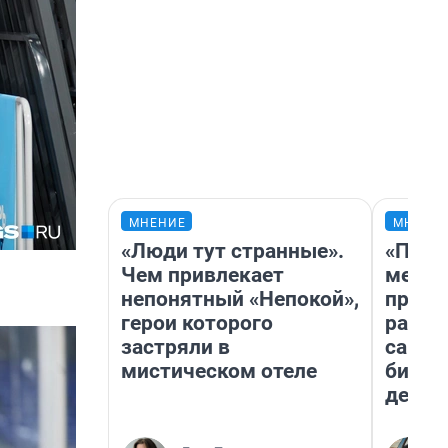
МНЕНИЕ
МНЕНИ
«Люди тут странные».
«Поку
Чем привлекает
мешке
непонятный «Непокой»,
предп
герои которого
расска
застряли в
самом
мистическом отеле
бизне
дешев