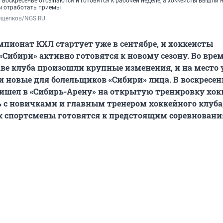
воскресенье отсыпаются и готовятся к рабочей неделе, а хоккеисты вышли н
ы отработать приемы
Ощепков/NGS.RU
пионат КХЛ стартует уже в сентябре, и хоккеисты
«Сибири» активно готовятся к новому сезону. Во вре
аве клуба произошли крупные изменения, и на мест
 новые для болельщиков «Сибири» лица. В воскресень
ришел в «Сибирь-Арену» на открытую тренировку хок
с новичками и главным тренером хоккейного клуба,
к спортсмены готовятся к предстоящим соревновани