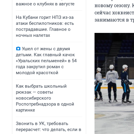
важное о клубнях в августе
новому сезону.
сейчас хоккеис
На Кубани горит НПЗ из-за
занимаются в т
атаки беспилотников: есть
пострадавшие. Главное о
ночных налетах
Ушел от жены с двумя
детьми. Как главный качок
«Уральских пельменей» в 54
года закрутил роман с
молодой красоткой
Как выбрать школьный
рюкзак — советы
новосибирского
Роспотребнадзора в одной
картинке
Звонить в УК, требовать
перерасчет: что делать, если в