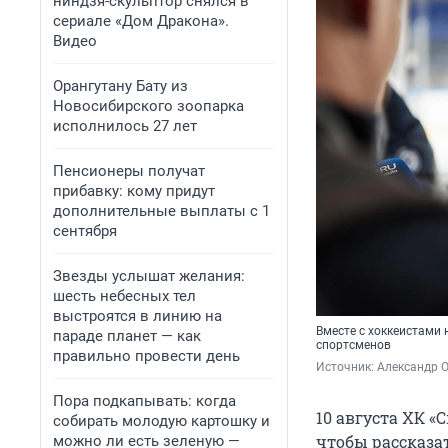
ниндзя-скульптор снялся в
сериале «Дом Дракона».
Видео
Орангутану Бату из
Новосибирского зоопарка
исполнилось 27 лет
Пенсионеры получат
прибавку: кому придут
дополнительные выплаты с 1
сентября
Звезды услышат желания:
шесть небесных тел
выстроятся в линию на
Вместе с хоккеистами 
параде планет — как
спортсменов
правильно провести день
Источник: 
Александр 
Пора подкапывать: когда
10 августа ХК «
собирать молодую картошку и
чтобы рассказат
можно ли есть зеленую —