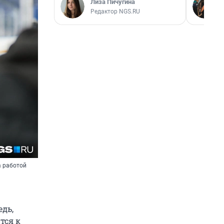
Лиза Пичугина
Редактор NGS.RU
а работой
едь,
тся к