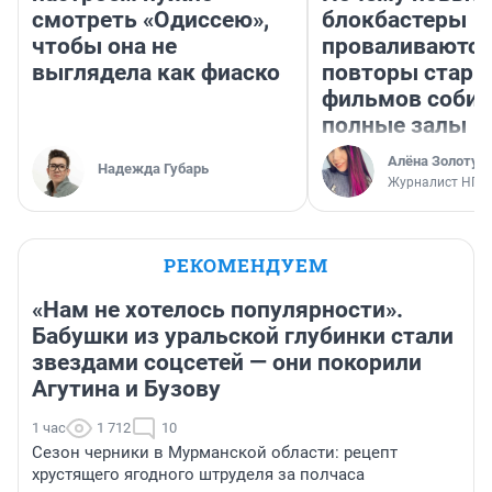
смотреть «Одиссею»,
блокбастеры
чтобы она не
проваливаются,
выглядела как фиаско
повторы стары
фильмов соби
полные залы
Алёна Золотух
Надежда Губарь
Журналист НГС
РЕКОМЕНДУЕМ
«Нам не хотелось популярности».
Бабушки из уральской глубинки стали
звездами соцсетей — они покорили
Агутина и Бузову
1 час
1 712
10
Сезон черники в Мурманской области: рецепт
хрустящего ягодного штруделя за полчаса