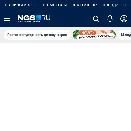
НЕДВИЖИМОСТЬ
ПРОМОКОДЫ
ЗНАКОМСТВА
ПОГОДА
ФО
Растет популярность дискаунтеров
Межд