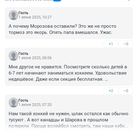
Гость
1 июня 2025, 10:27
А почему Морозова оставили? Это же не просто 
тормоз это якорь. Опять папа вмешался. Ужас.
+1
–0
Гость
1 июня 2025, 08:06
Мне другое не нравится. Посмотрите сколько детей в 
6-7 лет начинают заниматься хоккеем. Удовольствие 
недешёвое. Даже если секция бесплатная. 
Постепенно многие отсеиваются. А к 14-15 годам 
+2
–0
многие талантливые ребята бросают хоккей, не видя 
дальнейших перспектив. Совсем от хоккея они не 
Гость
отходят. Играют в ночных лигах или в корпоративных 
1 июня 2025, 07:20
соревнованиях. Но в команды ВХЛ и КХЛ они не 
Нам такой хоккей не нужен, шлак остался как обычно 
попадают.
тусуют . А вот канадцы и Шарова в прошлом 
потеряли. Проще волейбол смотреть, там наши кубок 
России взяли Красавцы.
+1
–0