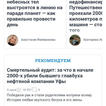
небесных тел
недофинансиро
выстроятся в линию на
Путешественн
параде планет — как
проехали 2000
правильно провести
километров по 
день
машине — стои
того
Анастасия Филимонова
Екатерина Лит
РЕКОМЕНДУЕМ
Смертельный аудит: за что в начале
2000-х убили бывшего главбуха
нефтяной компании Уфы
3 часа
18 551
4
Победили рак и стали родителями вопреки всему.
История любви якутского бегуна и его жены