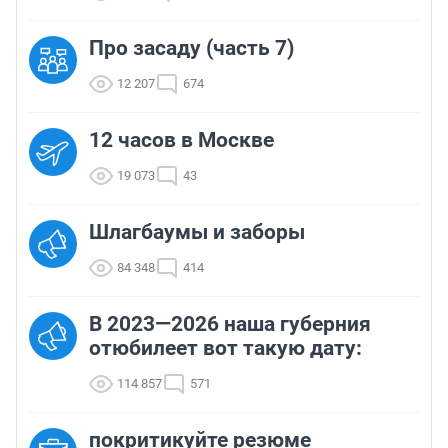
Про засаду (часть 7)
12 207
674
12 часов в Москве
19 073
43
Шлагбаумы и заборы
84 348
414
В 2023—2026 наша губерния
отюбилеет вот такую дату:
114 857
571
покритикуйте резюме