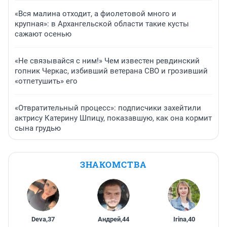
«Вся малина отходит, а фиолетовой много и
крупная»: в Архангельской области такие кусты
сажают осенью
«Не связывайся с ним!» Чем известен ревдинский
гопник Черкас, избивший ветерана СВО и грозивший
«отпетушить» его
«Отвратительный процесс»: подписчики захейтили
актрису Катерину Шпицу, показавшую, как она кормит
сына грудью
ЗНАКОМСТВА
Deva
,
37
Андрей
,
44
Irina
,
40