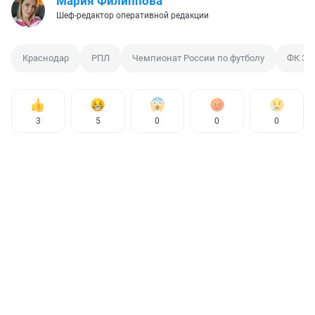
Мария Филиппова
Шеф-редактор оперативной редакции
Краснодар
РПЛ
Чемпионат России по футболу
ФК Зе
3
5
0
0
0