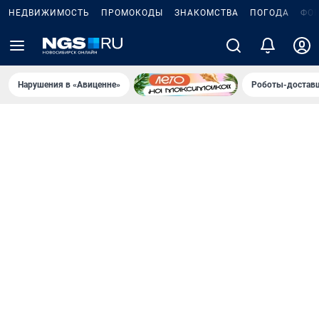
НЕДВИЖИМОСТЬ
ПРОМОКОДЫ
ЗНАКОМСТВА
ПОГОДА
ФО
Нарушения в «Авиценне»
Роботы-доставщ