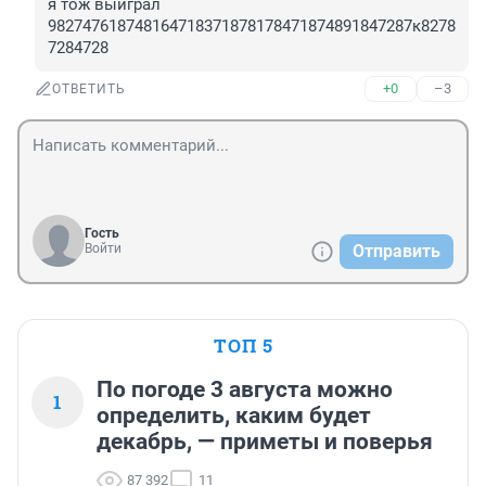
я тож выиграл 
982747618748164718371878178471874891847287к8278
7284728
+0
–3
ОТВЕТИТЬ
Гость
Войти
Отправить
ТОП 5
По погоде 3 августа можно
1
определить, каким будет
декабрь, — приметы и поверья
87 392
11