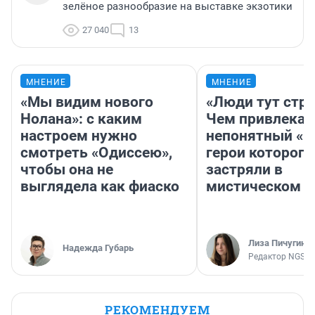
зелёное разнообразие на выставке экзотики
27 040
13
МНЕНИЕ
МНЕНИЕ
«Мы видим нового
«Люди тут стр
Нолана»: с каким
Чем привлекае
настроем нужно
непонятный «Н
смотреть «Одиссею»,
герои которого
чтобы она не
застряли в
выглядела как фиаско
мистическом о
Лиза Пичугина
Надежда Губарь
Редактор NGS.R
РЕКОМЕНДУЕМ