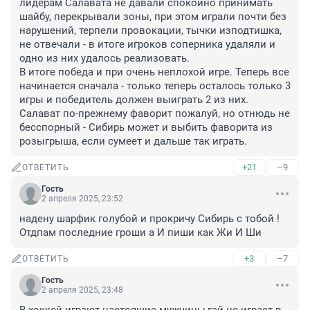
лидерам Салавата не давали спокойно принимать 
шайбу, перекрывали зоны, при этом играли почти без 
нарушений, терпели провокации, тычки изподтишка, 
не отвечали - в итоге игроков соперника удаляли и 
одно из них удалось реализовать.

В итоге победа и при очень неплохой игре. Теперь все 
начинается сначала - только теперь осталось только 3 
игры и победитель должен выиграть 2 из них. 
Салават по-прежнему фаворит пожалуй, но отнюдь не 
бесспорный - Сибирь может и выбить фаворита из 
розыгрыша, если сумеет и дальше так играть.
+21
–9
ОТВЕТИТЬ
Гость
2 апреля 2025, 23:52
надену шарфик голубой и прокричу Сибирь с тобой ! 
Отдпам последние гроши а И пиши как Жи И Ши
+3
–7
ОТВЕТИТЬ
Гость
2 апреля 2025, 23:48