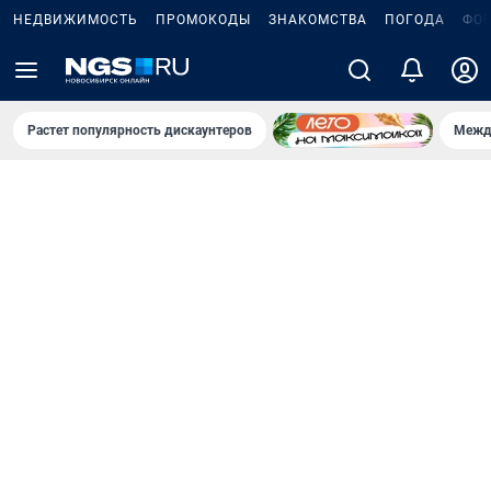
НЕДВИЖИМОСТЬ
ПРОМОКОДЫ
ЗНАКОМСТВА
ПОГОДА
ФО
Растет популярность дискаунтеров
Межд