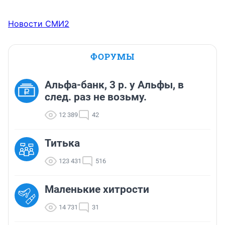
нагрузка огого. Сейчас, насколько знаю, сын и 
тренирует) Бросил, когда переехал в город жить, а 
Новости СМИ2
сейчас из Кольцово, наверное, можно и поездить.
ФОРУМЫ
Альфа-банк, 3 р. у Альфы, в
след. раз не возьму.
12 389
42
Титька
123 431
516
Маленькие хитрости
14 731
31