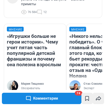
приметы
76 584
12
МНЕНИЕ
МНЕНИЕ
«Игрушки больше не
«Никого нельз
герои истории». Чему
победить». О ч
учит пятая часть
главный блокб
популярной детской
этого года, ко
франшизы и почему
бьет рекорды 
она полезна взрослым
прокате: честн
отзыв на «Оди
Нолана
Мария Тищенко
Стас Соколов
Обозреватель
Эксперт
74
Комментарии