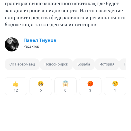
границах вышеозначенного «пятака», где будет
зал для игровых видов спорта. На его возведение
направят средства федерального и регионального
бюджетов, а также деньги инвесторов.
Павел Тиунов
Редактор
СК Первомаец
Новосибирск
Борьба
История
Пер
12
6
0
3
1