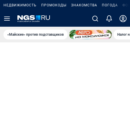
НЕДВИЖИМОСТЬ
ПРОМОКОДЫ
ЗНАКОМСТВА
ПОГОДА
ФО
«Майские» против подставщиков
Налог 