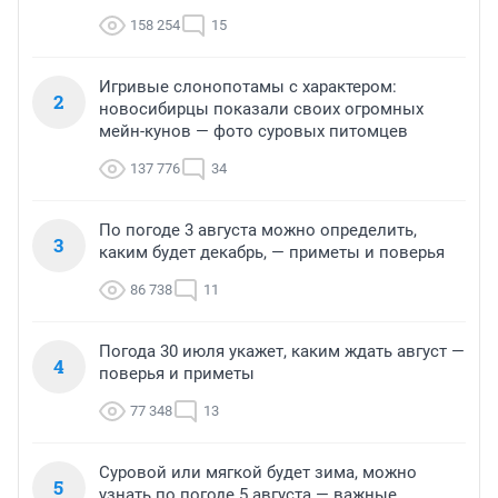
158 254
15
Игривые слонопотамы с характером:
2
новосибирцы показали своих огромных
мейн-кунов — фото суровых питомцев
137 776
34
По погоде 3 августа можно определить,
3
каким будет декабрь, — приметы и поверья
86 738
11
Погода 30 июля укажет, каким ждать август —
4
поверья и приметы
77 348
13
Суровой или мягкой будет зима, можно
5
узнать по погоде 5 августа — важные