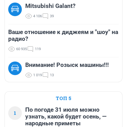
Mitsubishi Galant?
4 106
39
Ваше отношение к диджеям и "шоу" на
радио?
60 935
119
Внимание! Розыск машины!!!
1 019
13
ТОП 5
По погоде 31 июля можно
1
узнать, какой будет осень, —
народные приметы