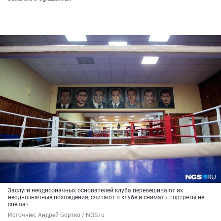
Заслуги неоднозначных основателей клуба перевешивают их
неоднозначные похождения, считают в клубе и снимать портреты не
спешат
Источник: 
Андрей Бортко / NGS.ru