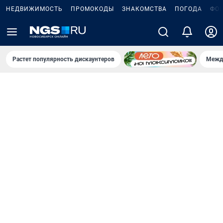
НЕДВИЖИМОСТЬ
ПРОМОКОДЫ
ЗНАКОМСТВА
ПОГОДА
ФО
Растет популярность дискаунтеров
Межд