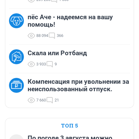
пёс Аче - надеемся на вашу
помощь!
88 094
366
Скала или Ротбанд
3 933
9
Компенсация при увольнении за
неиспользованный отпуск.
7 660
21
ТОП 5
По погоде 3 августа можно