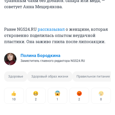
травяным чаям без добавок: сахара или меда, —
советует Анна Мещерякова.
Ранее NGS24.RU
рассказывал
о женщине, которая
откровенно поделилась опытом неудачной
пластики. Она заживо гнила после липосакции.
Полина Бородкина
Заместитель главного редактора NGS24.RU
Здоровье
Здоровый образ жизни
Правильное питание
10
2
1
2
0