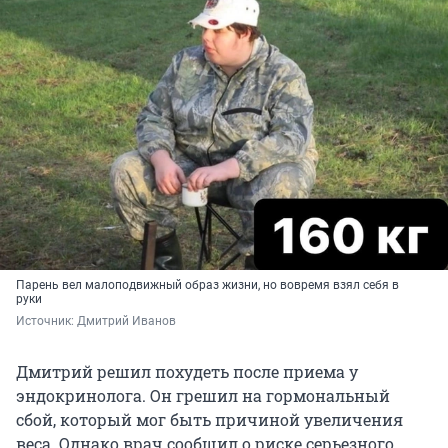
Парень вел малоподвижный образ жизни, но вовремя взял себя в
руки
Источник: 
Дмитрий Иванов
Дмитрий решил похудеть после приема у
эндокринолога. Он грешил на гормональный
сбой, который мог быть причиной увеличения
веса. Однако врач сообщил о риске серьезного