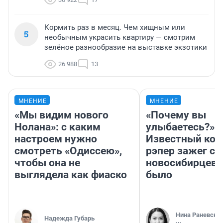
Кормить раз в месяц. Чем хищным или
5
необычным украсить квартиру — смотрим
зелёное разнообразие на выставке экзотики
26 988
13
МНЕНИЕ
МНЕНИЕ
«Мы видим нового
«Почему вы
Нолана»: с каким
улыбаетесь?»
настроем нужно
Известный кор
смотреть «Одиссею»,
рэпер зажег с 
чтобы она не
новосибирцев: 
выглядела как фиаско
было
Нина Раневска
Надежда Губарь