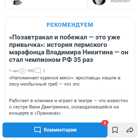
Журналист
РЕКОМЕНДУЕМ
«Позавтракал и побежал — это уже
привычка»: история пермского
марафонца Владимира Никитина — он
стал чемпионом РФ 35 раз
1 час
990
2
«Напоминает куриное мясо»: ярославцы нашли в
лесу необычный гриб — что это
Работает в клинике и играет в театре — что известно
о сестре Вани Дмитриенко, оскандалившейся на
концерте в «Лужниках»
9
Ученый в изгнании: какую тайну хранит могила
Комментарии
профессора уфимского вуза, которого обожали